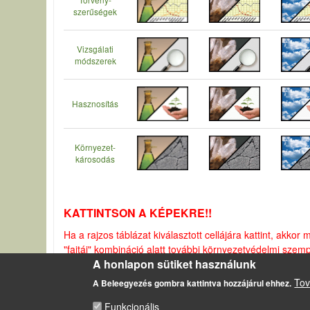
szerűségek
Vizsgálati
módszerek
Hasznosítás
Környezet-
károsodás
KATTINTSON A KÉPEKRE!!
Ha a rajzos táblázat kiválasztott cellájára kattint, akkor
"fajtái" kombináció alatt további környezetvédelmi szem
A honlapon sütiket használunk
Tov
A Beleegyezés gombra kattintva hozzájárul ehhez.
LÁBLÉC
Funkcionális
Impresszum