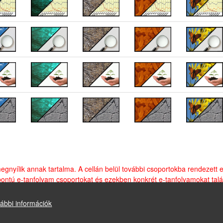
 megnyílik annak tartalma.
A cellán belül további csoportokba rendezett 
pontú e-tanfolyam csoportokat és ezekben konkrét e-tanfolyamokat talá
ábbi információk