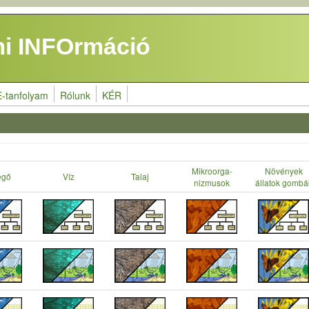
i INFOrmáció
E-tanfolyam
Rólunk
KÉR
Mikroorga-
Növények
egő
Víz
Talaj
nizmusok
állatok gombá