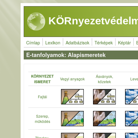
Ugrás a tartalomra
KÖRnyezetvédelm
Címlap
Lexikon
Adatbázisok
Térképek
Képtár
E-tanfolyamok: Alapismeretek
KÖRNYEZET
Ásványok,
Vegyi anyagok
Lev
kőzetek
ISMERET
Fajtái
Szerep,
működés
Törvény-