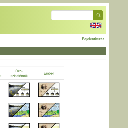
Search
User account 
Bejelentkezés
Öko-
Ember
k
szisztémák