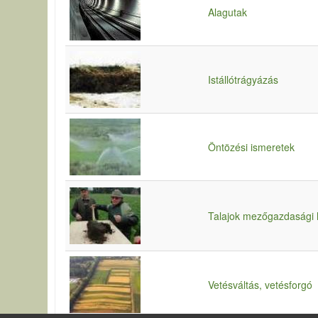
Alagutak
Istállótrágyázás
Öntözési ismeretek
Talajok mezőgazdasági 
Vetésváltás, vetésforgó