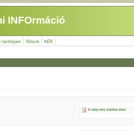
i INFOrmáció
E-tanfolyam
Rólunk
KÉR
A talaj mint statikai elem