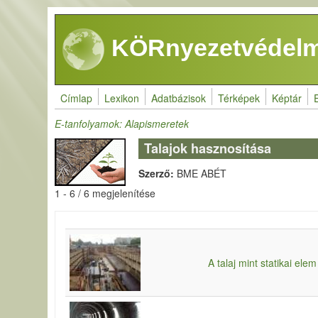
Ugrás a tartalomra
KÖRnyezetvédelm
Címlap
Lexikon
Adatbázisok
Térképek
Képtár
E-tanfolyamok: Alapismeretek
Talajok hasznosítása
Szerző:
BME ABÉT
1 - 6 / 6 megjelenítése
A talaj mint statikai elem