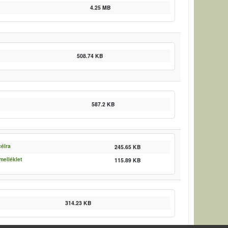
4.25 MB
508.74 KB
587.2 KB
célra
245.65 KB
melléklet
115.89 KB
314.23 KB