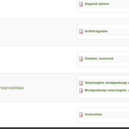
Alagutak építése
Istállótrágyázás
Öntözési_ismeretek
Talajvizsgálat mezőgazdasági 
hasznosítása
Mezőgazdasági talajvizsgalat_
Vetésváltás