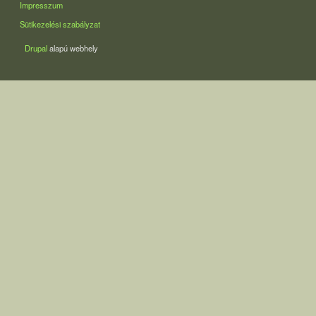
LÁBLÉC
Impresszum
Sütikezelési szabályzat
Drupal
alapú webhely