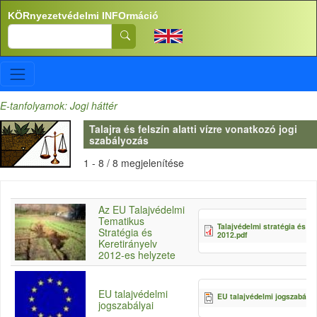
Ugrás a tartalomra
KÖRnyezetvédelmi INFOrmáció
Search
E-tanfolyamok: Jogi háttér
Talajra és felszín alatti vízre vonatkozó jogi
szabályozás
1 - 8 / 8 megjelenítése
Az EU Talajvédelmi
Tematikus
Talajvédelmi stratégia és ke
Stratégia és
2012.pdf
Keretirányelv
2012-es helyzete
EU talajvédelmi
EU talajvédelmi jogszabályo
jogszabályai