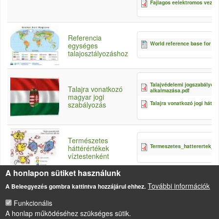
Fajlagos eelektromos veze
Referencia
World reference base for so
egységes
talajosztályozáshoz
Talajvédelemi jogszabályok
Talajra vonatkozó
alkalmazása.pdf
magyar jogi
Talajra vonatkozó jogi háttér
szabályozás
Természetes
Termeszetes_hatterertek_ví
háttérértékek
víztestenként
A honlapon sütiket használunk
További információk
A Beleegyezés gombra kattintva hozzájárul ehhez.
Funkcionális
A honlap működéséhez szükséges sütik.