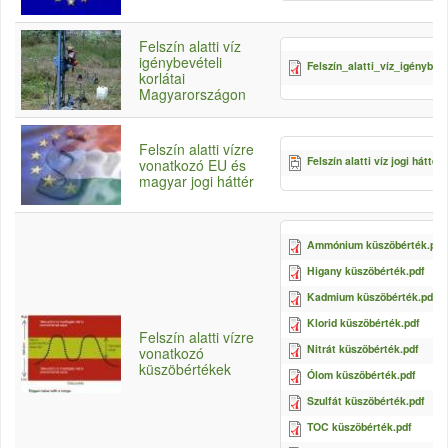
Felszín alatti víz
igénybevételi
Felszín_alatti_víz_igénybevé
korlátai
Magyarországon
Felszín alatti vízre
Felszín alatti víz jogi háttér.
vonatkozó EU és
magyar jogi háttér
Ammónium küszöbérték.pdf
Higany küszöbérték.pdf
Kadmium küszöbérték.pdf
Klorid küszöbérték.pdf
Felszín alatti vízre
Nitrát küszöbérték.pdf
vonatkozó
küszöbértékek
Ólom küszöbérték.pdf
Szulfát küszöbérték.pdf
TOC küszöbérték.pdf