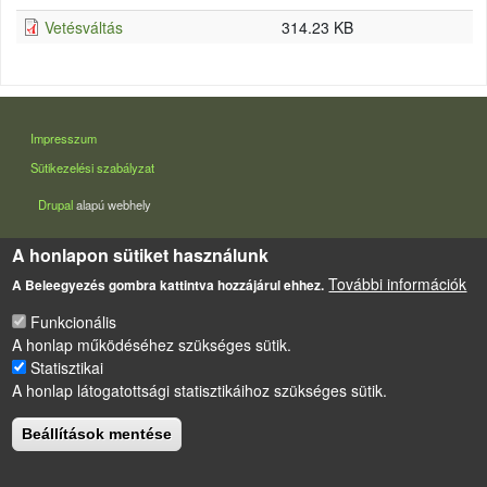
Vetésváltás
314.23 KB
LÁBLÉC
Impresszum
Sütikezelési szabályzat
Drupal
alapú webhely
A honlapon sütiket használunk
További információk
A Beleegyezés gombra kattintva hozzájárul ehhez.
Funkcionális
A honlap működéséhez szükséges sütik.
Statisztikai
A honlap látogatottsági statisztikáihoz szükséges sütik.
Beállítások mentése