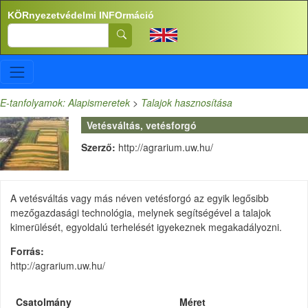
Ugrás a tartalomra
KÖRnyezetvédelmi INFOrmáció
Search
E-tanfolyamok: Alapismeretek
>
Talajok hasznosítása
Vetésváltás, vetésforgó
Szerző:
http://agrarium.uw.hu/
A vetésváltás vagy más néven vetésforgó az egyik legősibb
mezőgazdasági technológia, melynek segítségével a talajok
kimerülését, egyoldalú terhelését igyekeznek megakadályozni.
Forrás
http://agrarium.uw.hu/
Csatolmány
Méret