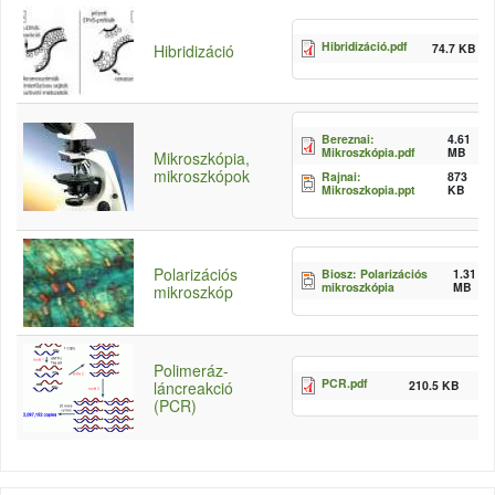
Hibridizáció.pdf
74.7 KB
Hibridizáció
Bereznai:
4.61
Mikroszkópia.pdf
MB
Mikroszkópia,
mikroszkópok
Rajnai:
873
Mikroszkopia.ppt
KB
Polarizációs
Biosz: Polarizációs
1.31
mikroszkópia
MB
mikroszkóp
Polimeráz-
PCR.pdf
210.5 KB
láncreakció
(PCR)