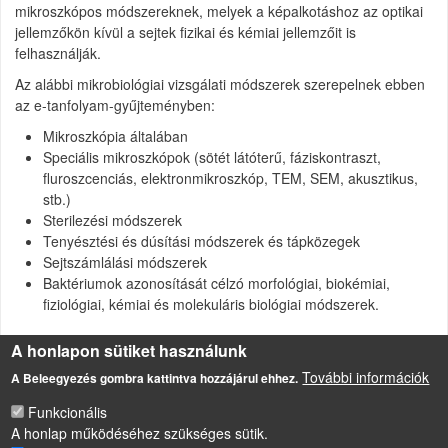
mikroszkópos módszereknek, melyek a képalkotáshoz az optikai
jellemzőkön kívül a sejtek fizikai és kémiai jellemzőit is
felhasználják.
Az alábbi mikrobiológiai vizsgálati módszerek szerepelnek ebben
az e-tanfolyam-gyűjteményben:
Mikroszkópia általában
Speciális mikroszkópok (sötét látóterű, fáziskontraszt,
fluroszcenciás, elektronmikroszkóp, TEM, SEM, akusztikus,
stb.)
Sterilezési módszerek
Tenyésztési és dúsítási módszerek és tápközegek
Sejtszámlálási módszerek
Baktériumok azonosítását célzó morfológiai, biokémiai,
fiziológiai, kémiai és molekuláris biológiai módszerek.
A honlapon sütiket használunk
További információk
A Beleegyezés gombra kattintva hozzájárul ehhez.
Funkcionális
A honlap működéséhez szükséges sütik.
LÁBLÉC
Impresszum