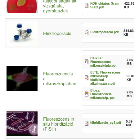
tulajdonságainak
KOH oldatos Gram
422.18
vizsgálata,
teszt.pdf
KB
gyorstesztek
344.83
Elektroporáció.pdf
Elektroporáció
KB
Csík G.:
7.65
Fluoreszcens
MB
mikroszkópia.ppt
ELTE: Fluoreszcens
Fluoreszcencia
mikroszkóp
95.83
a
biofizikai
KB
mikroszkópiában
alkalmazása.pdf
Biosz:
2.85
Fluorszcencia
MB
mikroszkóp. ppt
Fluoreszcens in
5.39
hibridizacio_cy3.pdf
situ hibridizáció
MB
(FISH)