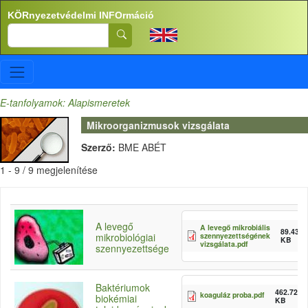
Ugrás a tartalomra
KÖRnyezetvédelmi INFOrmáció
Search
E-tanfolyamok: Alapismeretek
Mikroorganizmusok vizsgálata
Szerző:
BME ABÉT
1 - 9 / 9 megjelenítése
A levegő
A levegő mikrobiális
89.43
szennyezettségének
mikrobiológiai
KB
vizsgálata.pdf
szennyezettsége
Baktériumok
462.72
koaguláz proba.pdf
biokémiai
KB