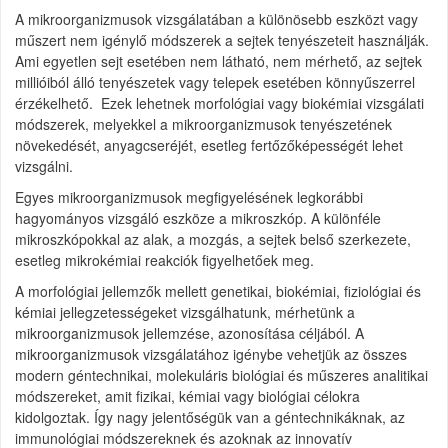
A mikroorganizmusok vizsgálatában a különösebb eszközt vagy
műszert nem igénylő módszerek a sejtek tenyészeteit használják.
Ami egyetlen sejt esetében nem látható, nem mérhető, az sejtek
millióiból álló tenyészetek vagy telepek esetében könnyűszerrel
érzékelhető. Ezek lehetnek morfológiai vagy biokémiai vizsgálati
módszerek, melyekkel a mikroorganizmusok tenyészetének
növekedését, anyagcseréjét, esetleg fertőzőképességét lehet
vizsgálni.
Egyes mikroorganizmusok megfigyelésének legkorábbi
hagyományos vizsgáló eszköze a mikroszkóp. A különféle
mikroszkópokkal az alak, a mozgás, a sejtek belső szerkezete,
esetleg mikrokémiai reakciók figyelhetőek meg.
A morfológiai jellemzők mellett genetikai, biokémiai, fiziológiai és
kémiai jellegzetességeket vizsgálhatunk, mérhetünk a
mikroorganizmusok jellemzése, azonosítása céljából. A
mikroorganizmusok vizsgálatához igénybe vehetjük az összes
modern géntechnikai, molekuláris biológiai és műszeres analitikai
módszereket, amit fizikai, kémiai vagy biológiai célokra
kidolgoztak. Így nagy jelentőségük van a géntechnikáknak, az
immunológiai módszereknek és azoknak az innovatív