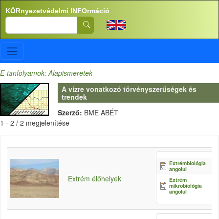
Ugrás a tartalomra
KÖRnyezetvédelmi INFOrmáció
Search
E-tanfolyamok: Alapismeretek
A vízre vonatkozó törvényszerűségek és
trendek
Szerző:
BME ABÉT
1 - 2 / 2 megjelenítése
Extrémbiológia
angolul
Extrém élőhelyek
Extrém
mikrobiológia
angolul