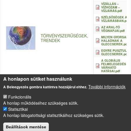
VÍZÁLLÁS –
VÍZHOZAM –
VÍZJÁRÁS.pdf
SZÉLSŐSÉGEK A
VÍZJÁRÁSBAN.pdf
AZ ARAL-TÓ
VÉGNAPJAI.pdf
TÖRVÉNYSZERŰSÉGEK,
MILYEN GYORSAN
TRENDEK
HALADNAK A
GLECCSEREK.pdf
EGYRE PUSZTULÓ
GLECCSEREK.pdf
A GLOBÁLIS
FELMELEGEDÉS
VÁRHATÓ
HATÁSAI.pdf
A honlapon sütiket használunk
További információk
A Beleegyezés gombra kattintva hozzájárul ehhez.
Funkcionális
A honlap működéséhez szükséges sütik.
Statisztikai
LÁBLÉC
A honlap látogatottsági statisztikáihoz szükséges sütik.
Impresszum
Sütikezelési szabályzat
Beállítások mentése