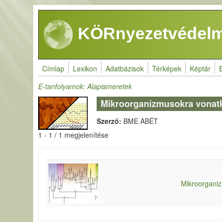
Ugrás a tartalomra
KÖRnyezetvédelm
Címlap
Lexikon
Adatbázisok
Térképek
Képtár
E-tanfolyamok: Alapismeretek
Mikroorganizmusokra vonatk
Szerző:
BME ABÉT
1 - 1 / 1 megjelenítése
Mikroorganiz