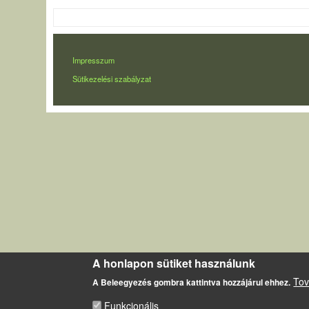
LÁBLÉC
Impresszum
Sütikezelési szabályzat
A honlapon sütiket használunk
Tov
A Beleegyezés gombra kattintva hozzájárul ehhez.
Funkcionális