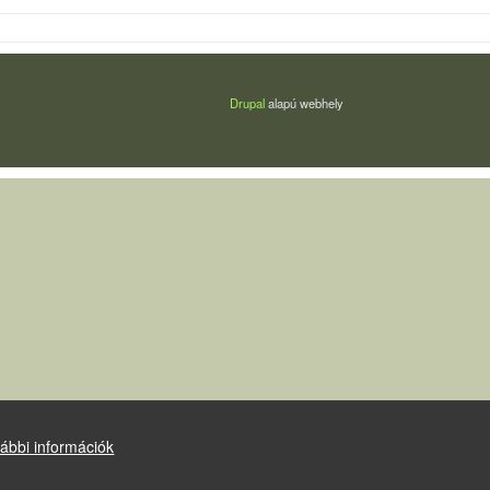
Drupal
alapú webhely
ábbi információk