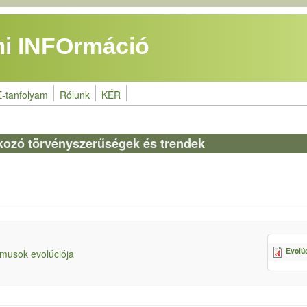
i INFOrmáció
E-tanfolyam
Rólunk
KÉR
ozó törvényszerűségek és trendek
Evolú
musok evolúciója