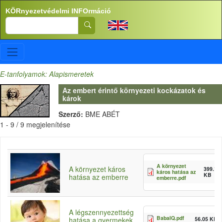
Ugrás a tartalomra
KÖRnyezetvédelmi INFOrmáció
Search
E-tanfolyamok: Alapismeretek
Az embert érintő környezeti kockázatok és
károk
Szerző:
BME ABÉT
1 - 9 / 9 megjelenítése
A környezet
A környezet káros
399.12
káros hatása az
KB
hatása az emberre
emberre.pdf
A légszennyezettség
BabaIQ.pdf
56.05 KB
hatása a gyermekek