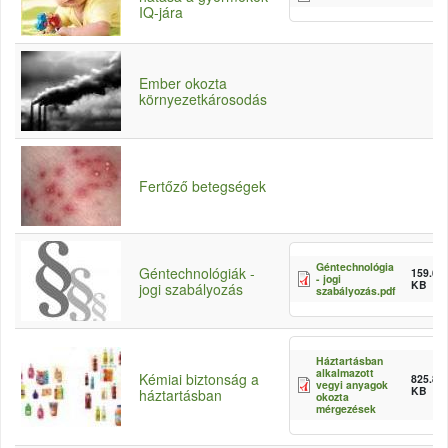
IQ-jára
Ember okozta
környezetkárosodás
Fertőző betegségek
Géntechnológia
Géntechnológiák -
159.68
- jogi
KB
jogi szabályozás
szabályozás.pdf
Háztartásban
alkalmazott
Kémiai biztonság a
825.83
vegyi anyagok
KB
háztartásban
okozta
mérgezések