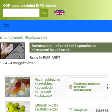
Ugrás a tartalomra
KÖRnyezetvédelmi INFOrmáció
Search
E-tanfolyamok: Alapismeretek
Ásványokkal, kőzetekkel kapcsolatos
környezeti kockázatok
Szerző:
BME ABÉT
1 - 4 / 4 megjelenítése
Ásványokhoz és
kőzetekhez
Ásványok, kőzeteket
1.8
környezeti
kapcsolódó
MB
kockázata.ppt
környezeti
kockázatok
Ettringit okozta
szulfátkorrózió
Etringit.pdf
823.88 KB