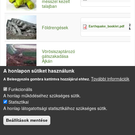
mésszel kezelt
talajban
2.1
Earthquake_booklet.pdf
Földrengések
MB
Vörösiszaptározó
gátszakadása
Ajkán
A honlapon sütiket használunk
További információk
A Beleegyezés gombra kattintva hozzájárul ehhez.
Funkcionális
A honlap működéséhez szükséges sütik.
Statisztikai
LÁBLÉC
Impresszum
A honlap látogatottsági statisztikáihoz szükséges sütik.
Sütikezelési szabályzat
Beállítások mentése
Drupal
alapú webhely