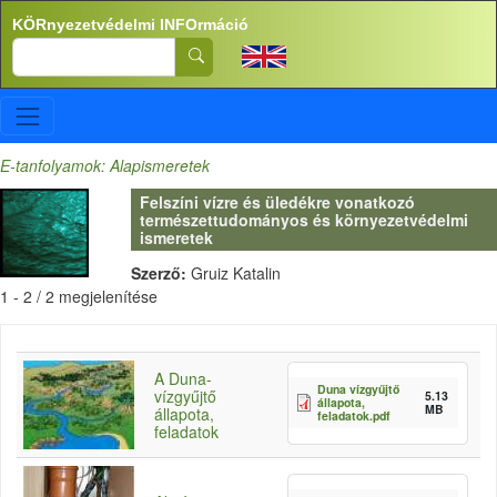
Ugrás a tartalomra
KÖRnyezetvédelmi INFOrmáció
Search
E-tanfolyamok: Alapismeretek
Felszíni vízre és üledékre vonatkozó
természettudományos és környezetvédelmi
ismeretek
Szerző:
Gruiz Katalin
1 - 2 / 2 megjelenítése
A Duna-
Duna vízgyűjtő
vízgyűjtő
5.13
állapota,
MB
állapota,
feladatok.pdf
feladatok