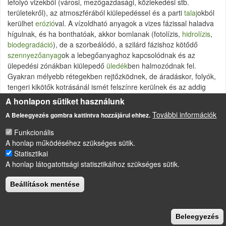
lefolyó vizekből (városi, mezőgazdasági, közlekedési stb.
területekről), az atmoszférából kiülepedéssel és a parti
talaj
okból
kerülhet
erózió
val. A vízoldható anyagok a vizes fázissal haladva
hígulnak, és ha bonthatóak, akkor bomlanak (fotolízis,
hidrolízis
,
biodegradáció
), de a szorbeálódó, a szilárd fázishoz kötődő
szennyezőanyag
ok a lebegőanyaghoz kapcsolódnak és az
ülepedési zónákban kiülepedő
üledék
ben halmozódnak fel.
Gyakran mélyebb rétegekben rejtőzködnek, de áradáskor, folyók,
tengeri kikötők kotrásánál ismét felszínre kerülnek és az addig
izolált, levegőtől és áramlásoktól elzárt, hozzáférhetetlen
A honlapon sütiket használunk
szennyezőanyag
tartalom hirtelen hozzáférhetővé válik (kémiai
További információk
A Beleegyezés gombra kattintva hozzájárul ehhez.
időzített bomba).
Funkcionális
A honlap működéséhez szükséges sütik.
Statisztikai
LÁBLÉC
Impresszum
A honlap látogatottsági statisztikáihoz szükséges sütik.
Sütikezelési szabályzat
Beállítások mentése
Drupal
alapú webhely
Beleegyezés