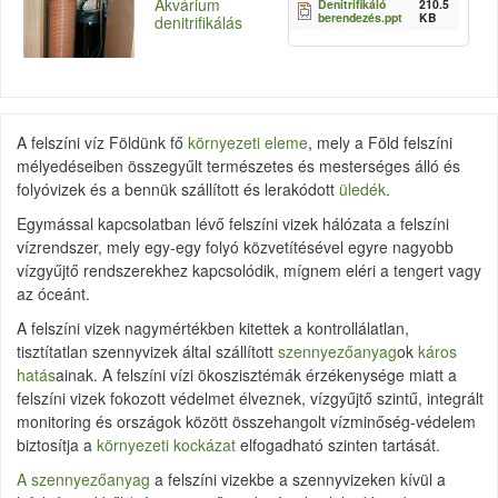
Akvárium
Denitrifikáló
210.5
berendezés.ppt
KB
denitrifikálás
A felszíni víz Földünk fő
környezeti eleme
, mely a Föld felszíni
mélyedéseiben összegyűlt természetes és mesterséges álló és
folyóvizek és a bennük szállított és lerakódott
üledék
.
Egymással kapcsolatban lévő felszíni vizek hálózata a felszíni
vízrendszer, mely egy-egy folyó közvetítésével egyre nagyobb
vízgyűjtő rendszerekhez kapcsolódik, mígnem eléri a tengert vagy
az óceánt.
A felszíni vizek nagymértékben kitettek a kontrollálatlan,
tisztítatlan szennyvizek által szállított
szennyezőanyag
ok
káros
hatás
ainak. A felszíni vízi ökoszisztémák érzékenysége miatt a
felszíni vizek fokozott védelmet élveznek, vízgyűjtő szintű, integrált
monitoring és országok között összehangolt vízminőség-védelem
biztosítja a
környezeti kockázat
elfogadható szinten tartását.
A szennyezőanyag
a felszíni vizekbe a szennyvizeken kívül a