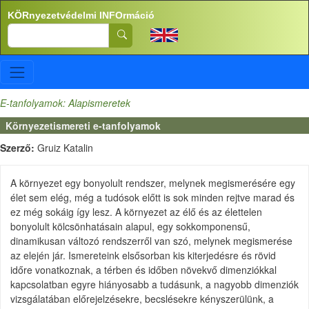
Ugrás a tartalomra
KÖRnyezetvédelmi INFOrmáció
Search
E-tanfolyamok: Alapismeretek
Környezetismereti e-tanfolyamok
Szerző:
Gruiz Katalin
A környezet egy bonyolult rendszer, melynek megismerésére egy
élet sem elég, még a tudósok előtt is sok minden rejtve marad és
ez még sokáig így lesz. A környezet az élő és az élettelen
bonyolult kölcsönhatásain alapul, egy sokkomponensű,
dinamikusan változó rendszerről van szó, melynek megismerése
az elején jár. Ismereteink elsősorban kis kiterjedésre és rövid
időre vonatkoznak, a térben és időben növekvő dimenziókkal
kapcsolatban egyre hiányosabb a tudásunk, a nagyobb dimenziók
vizsgálatában előrejelzésekre, becslésekre kényszerülünk, a