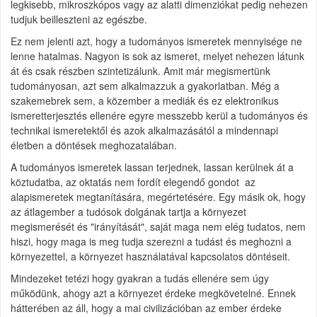
legkisebb, mikroszkópos vagy az alatti dimenziókat pedig nehezen
tudjuk beilleszteni az egészbe.
Ez nem jelenti azt, hogy a tudományos ismeretek mennyisége ne
lenne hatalmas. Nagyon is sok az ismeret, melyet nehezen látunk
át és csak részben szintetizálunk. Amit már megismertünk
tudományosan, azt sem alkalmazzuk a gyakorlatban. Még a
szakemebrek sem, a közember a mediák és ez elektronikus
ismeretterjesztés ellenére egyre messzebb kerül a tudományos és
technikai ismeretektől és azok alkalmazásától a mindennapi
életben a döntések meghozatalában.
A tudományos ismeretek lassan terjednek, lassan kerülnek át a
köztudatba, az oktatás nem fordít elegendő gondot az
alapismeretek megtanítására, megértetésére. Egy másik ok, hogy
az átlagember a tudósok dolgának tartja a környezet
megismerését és "irányítását", saját maga nem elég tudatos, nem
hiszi, hogy maga is meg tudja szerezni a tudást és meghozni a
környezettel, a környezet használatával kapcsolatos döntéseit.
Mindezeket tetézi hogy gyakran a tudás ellenére sem úgy
működünk, ahogy azt a környezet érdeke megkövetelné. Ennek
hátterében az áll, hogy a mai civilizációban az ember érdeke