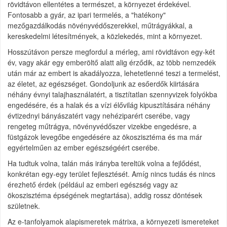
rövidtávon ellentétes a természet, a környezet érdekével.
Fontosabb a gyár, az ipari termelés, a "hatékony"
mezőgazdálkodás növényvédőszerekkel, műtrágyákkal, a
kereskedelmi létesítmények, a közlekedés, mint a környezet.
Hosszútávon persze megfordul a mérleg, ami rövidtávon egy-két
év, vagy akár egy emberöltő alatt alig érződik, az több nemzedék
után már az embert is akadályozza, lehetetlenné teszi a termelést,
az életet, az egészséget. Gondoljunk az esőerdők kiirtására
néhány évnyi talajhasználatért, a tisztítatlan szennyvizek folyókba
engedésére, és a halak és a vízi élővilág kipusztítására néhány
évtizednyi bányászatért vagy nehéziparért cserébe, vagy
rengeteg műtrágya, növényvédőszer vizekbe engedésre, a
füstgázok levegőbe engedésére az ökoszisztéma és ma már
egyértelműen az ember egészségéért cserébe.
Ha tudtuk volna, talán más irányba tereltük volna a fejlődést,
konkrétan egy-egy terület fejlesztését. Amíg nincs tudás és nincs
érezhető érdek (például az emberi egészség vagy az
ökoszisztéma épségének megtartása), addig rossz döntések
születnek.
Az e-tanfolyamok alapismeretek mátrixa, a környezeti ismereteket