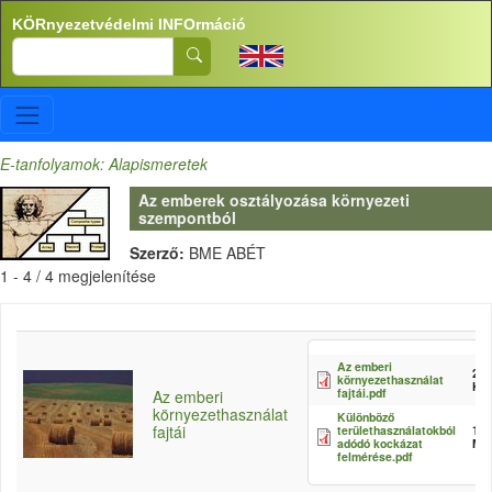
Ugrás a tartalomra
KÖRnyezetvédelmi INFOrmáció
Search
E-tanfolyamok: Alapismeretek
Az emberek osztályozása környezeti
szempontból
Szerző:
BME ABÉT
1 - 4 / 4 megjelenítése
Az emberi
258
környezethasználat
KB
fajtái.pdf
Az emberi
környezethasználat
Különböző
fajtái
területhasználatokból
1.3
adódó kockázat
MB
felmérése.pdf