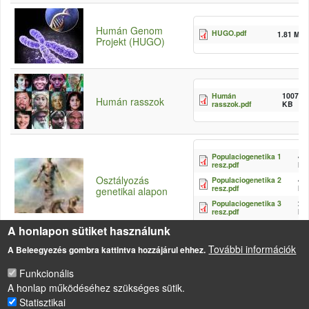
Humán Genom
HUGO.pdf
1.81 MB
Projekt (HUGO)
Humán
1007.15
Humán rasszok
rasszok.pdf
KB
Populaciogenetika 1
4.6
resz.pdf
M
Osztályozás
Populaciogenetika 2
4.3
resz.pdf
M
genetikai alapon
Populaciogenetika 3
2.9
resz.pdf
M
A honlapon sütiket használunk
További információk
A Beleegyezés gombra kattintva hozzájárul ehhez.
Funkcionális
A honlap működéséhez szükséges sütik.
Statisztikai