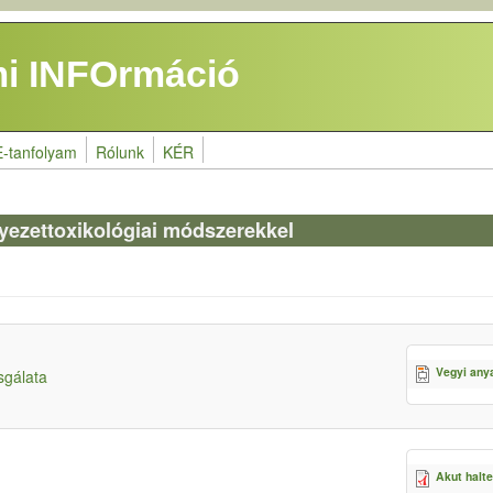
i INFOrmáció
E-tanfolyam
Rólunk
KÉR
yezettoxikológiai módszerekkel
Vegyi any
sgálata
Akut halte