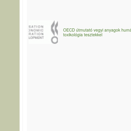
OECD útmutató vegyi anyagok humá
toxikológia tesztekkel