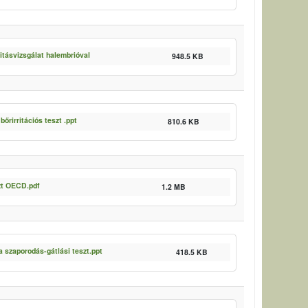
itásvizsgálat halembrióval
948.5 KB
bőrirritációs teszt .ppt
810.6 KB
zt OECD.pdf
1.2 MB
 szaporodás-gátlási teszt.ppt
418.5 KB