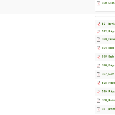
B20_Droso
B21_In vi
B22_Rágcs
B23_Emlős
B24_Egér 
B25_Egér 
B26_Rágcs
B27_Nem r
B28_Rágcs
B29_Rágcs
B30_Króni
B31_prena