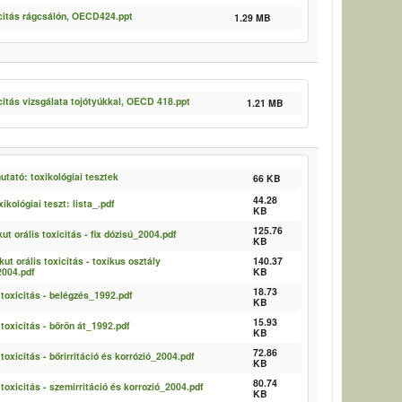
citás rágcsálón, OECD424.ppt
1.29 MB
itás vizsgálata tojótyúkkal, OECD 418.ppt
1.21 MB
tató: toxikológiai tesztek
66 KB
44.28
ikológiai teszt: lista_.pdf
KB
125.76
t orális toxicitás - fix dózisú_2004.pdf
KB
ut orális toxicitás - toxikus osztály
140.37
004.pdf
KB
18.73
toxicitás - belégzés_1992.pdf
KB
15.93
toxicitás - bőrön át_1992.pdf
KB
72.86
oxicitás - bőrirritáció és korrózió_2004.pdf
KB
80.74
oxicitás - szemirritáció és korrozió_2004.pdf
KB