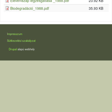
Eleveniszap légzésgátlása _1988.pdf
23.92 KB
Biodegradáció_1988.pdf
35.93 KB
LÁBLÉC
Impresszum
Sütikezelési szabályzat
Drupal
alapú webhely