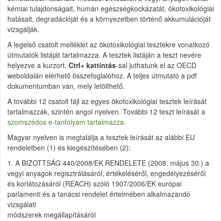
kémiai tulajdonságait, humán egészségkockázatát, ökotoxikológiai
hatásait, degradációját és a környezetben történő akkumulációját
vizsgálják.
A legelső csatolt melléklet az ökotoxikológiai tesztekre vonatkozó
útmutatók listáját tartalmazza. A tesztek listáján a teszt nevére
helyezve a kurzort,
Ctrl+ kattintás
-sal juthatunk el az OECD
weboldalán elérhető összefoglalóhoz. A teljes útmutató a pdf
dokumentumban van, mely letölthető.
A további 12 csatolt fájl az egyes ökotoxikológiai tesztek leírását
tartalmazzák, szintén angol nyelven. További 12 teszt leírását a
szomszédos e-tanfolyam tartalmazza
.
Magyar nyelven is megtalálja a tesztek leírását az alábbi EU
rendeletben (1) és kiegészítésében (2):
1. A BIZOTTSÁG 440/2008/EK RENDELETE (2008. május 30.) a
vegyi anyagok regisztrálásáról, értékeléséről, engedélyezéséről
és korlátozásáról (REACH) szóló 1907/2006/EK európai
parlamenti és a tanácsi rendelet értelmében alkalmazandó
vizsgálati
módszerek megállapításáról