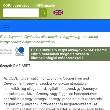
Ugrás a tartalomra
KÖRnyezetvédelmi INFOrmáció
Search
E-tanfolyamok: Gyakorlati alkalmazás
>
Vegyianyag-monitoring
környezettoxikológiai módszerekkel
OECD útmutató vegyi anyagok ökoszisztémát
érintő hatásának meghatározására
ökotoxikológiai módszerekkel I.
Szerző:
BME ABÉT
Az OECD (Organisation for Economic Cooperation and
Development) vegyi anyagokra vonatkozó útmutatója
nemzetközileg elfogadott vizsgálati módszerek gyűjteménye,
melyeket ipari, közintézményi vagy független laboratóriumok
használnak a vegyi anyagok és vegyi preparátumok (peszticidek
és ipari vegyi anyagok) biztonságának meghatározására. Az
útmutatóban található módszerek/tesztek a vegyi anyagok fizikai