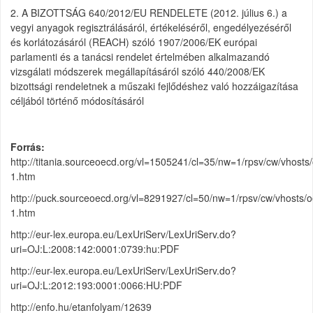
2. A BIZOTTSÁG 640/2012/EU RENDELETE (2012. július 6.) a
vegyi anyagok regisztrálásáról, értékeléséről, engedélyezéséről
és korlátozásáról (REACH) szóló 1907/2006/EK európai
parlamenti és a tanácsi rendelet értelmében alkalmazandó
vizsgálati módszerek megállapításáról szóló 440/2008/EK
bizottsági rendeletnek a műszaki fejlődéshez való hozzáigazítása
céljából történő módosításáról
Forrás
http://titania.sourceoecd.org/vl=1505241/cl=35/nw=1/rpsv/cw/vhost
1.htm
http://puck.sourceoecd.org/vl=8291927/cl=50/nw=1/rpsv/cw/vhosts/
1.htm
http://eur-lex.europa.eu/LexUriServ/LexUriServ.do?
uri=OJ:L:2008:142:0001:0739:hu:PDF
http://eur-lex.europa.eu/LexUriServ/LexUriServ.do?
uri=OJ:L:2012:193:0001:0066:HU:PDF
http://enfo.hu/etanfolyam/12639