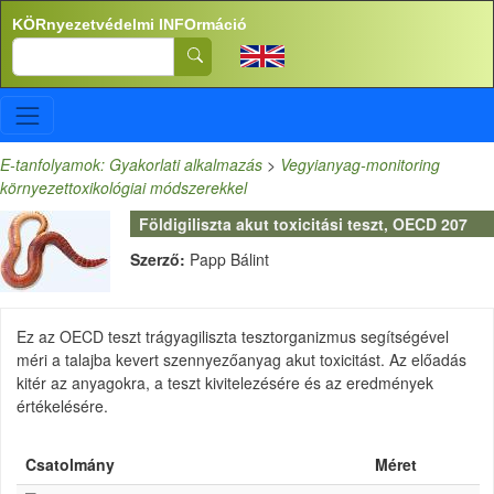
Ugrás a tartalomra
KÖRnyezetvédelmi INFOrmáció
Search
E-tanfolyamok: Gyakorlati alkalmazás
>
Vegyianyag-monitoring
környezettoxikológiai módszerekkel
Földigiliszta akut toxicitási teszt, OECD 207
Szerző:
Papp Bálint
Ez az OECD teszt trágyagiliszta tesztorganizmus segítségével
méri a talajba kevert szennyezőanyag akut toxicitást. Az előadás
kitér az anyagokra, a teszt kivitelezésére és az eredmények
értékelésére.
Csatolmány
Méret