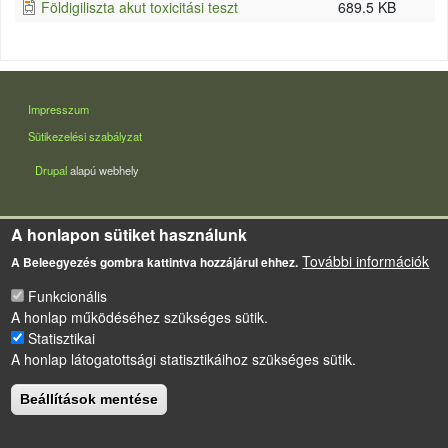
Földigiliszta akut toxicitási teszt
689.5 KB
LÁBLÉC
Impresszum
Sütikezelési szabályzat
Drupal
alapú webhely
A honlapon sütiket használunk
További információk
A Beleegyezés gombra kattintva hozzájárul ehhez.
Funkcionális
A honlap működéséhez szükséges sütik.
Statisztikai
A honlap látogatottsági statisztikáihoz szükséges sütik.
Beállítások mentése