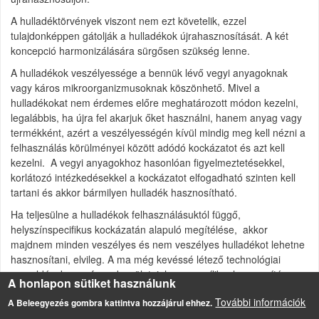
A hulladéktörvények viszont nem ezt követelik, ezzel
tulajdonképpen gátolják a hulladékok újrahasznosítását. A két
koncepció harmonizálására sürgősen szükség lenne.
A hulladékok veszélyessége a bennük lévő vegyi anyagoknak
vagy káros mikroorganizmusoknak köszönhető. Mivel a
hulladékokat nem érdemes előre meghatározott módon kezelni,
legalábbis, ha újra fel akarjuk őket használni, hanem anyag vagy
termékként, azért a veszélyességén kívül mindig meg kell nézni a
felhasználás körülményei között adódó kockázatot és azt kell
kezelni. A vegyi anyagokhoz hasonlóan figyelmeztetésekkel,
korlátozó intézkedésekkel a kockázatot elfogadható szinten kell
tartani és akkor bármilyen hulladék hasznosítható.
Ha teljesülne a hulladékok felhasználásuktól függő,
helyszínspecifikus kockázatán alapuló megítélése, akkor
majdnem minden veszélyes és nem veszélyes hulladékot lehetne
hasznosítani, elvileg. A ma még kevéssé létező technológiai
megoldások meg fognak születni, ha megnyílik a hasznosítás
A honlapon sütiket használunk
lehetősége a hulladékok előtt.
További információk
A Beleegyezés gombra kattintva hozzájárul ehhez.