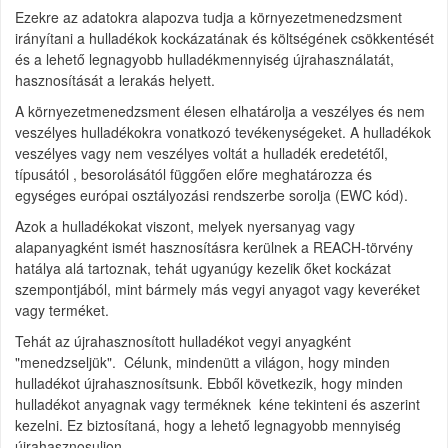
Ezekre az adatokra alapozva tudja a környezetmenedzsment
irányítani a hulladékok kockázatának és költségének csökkentését
és a lehető legnagyobb hulladékmennyiség újrahasználatát,
hasznosítását a lerakás helyett.
A környezetmenedzsment élesen elhatárolja a veszélyes és nem
veszélyes hulladékokra vonatkozó tevékenységeket. A hulladékok
veszélyes vagy nem veszélyes voltát a hulladék eredetétől,
típusától , besorolásától függően előre meghatározza és
egységes európai osztályozási rendszerbe sorolja (EWC kód).
Azok a hulladékokat viszont, melyek nyersanyag vagy
alapanyagként ismét hasznosításra kerülnek a REACH-törvény
hatálya alá tartoznak, tehát ugyanúgy kezelik őket kockázat
szempontjából, mint bármely más vegyi anyagot vagy keveréket
vagy terméket.
Tehát az újrahasznosított hulladékot vegyi anyagként
"menedzseljük". Célunk, mindenütt a világon, hogy minden
hulladékot újrahasznosítsunk. Ebből következik, hogy minden
hulladékot anyagnak vagy terméknek kéne tekinteni és aszerint
kezelni. Ez biztosítaná, hogy a lehető legnagyobb mennyiség
újrahasznosuljon.