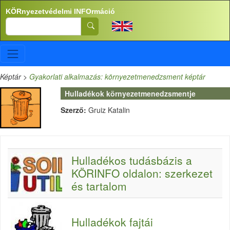
Ugrás a tartalomra
KÖRnyezetvédelmi INFOrmáció
Search
Képtár
>
Gyakorlati alkalmazás: környezetmenedzsment képtár
Hulladékok környezetmenedzsmentje
Szerző:
Gruiz Katalin
Hulladékos tudásbázis a
KÖRINFO oldalon: szerkezet
és tartalom
Hulladékok fajtái