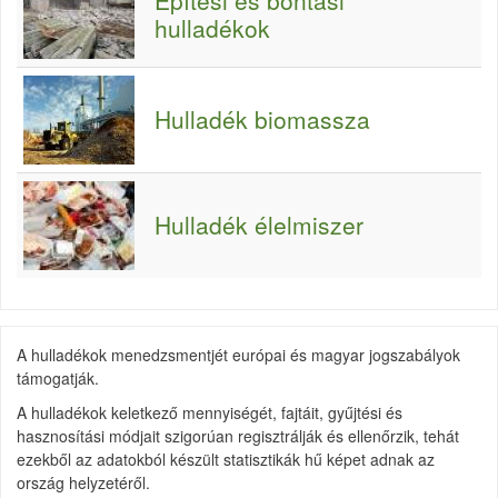
Építési és bontási
hulladékok
Hulladék biomassza
Hulladék élelmiszer
A hulladékok menedzsmentjét európai és magyar jogszabályok
támogatják.
A hulladékok keletkező mennyiségét, fajtáit, gyűjtési és
hasznosítási módjait szigorúan regisztrálják és ellenőrzik, tehát
ezekből az adatokból készült statisztikák hű képet adnak az
ország helyzetéről.