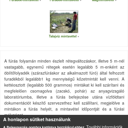
Talajvíz mintavétel
A fúrás folyamán minden észlelt rétegváltozáskor, illetve 5 m-nél
vastagabb, egynemű rétegek esetén legalább 5 m-enként az
öblítőfolyadék (szárazfúráskor az alkalmazott fúró) által felhozott
furadékból legalább1 kg mennyiségű kőzetmintát kell venni. A
kettéosztott (legalább 500 grammos) mintákat ki kell szárítani és
megfelelően csomagolva (zacskó, pohár) az anyagvizsgáló
laboratóriumba, illetve a fúrás befejezése utána vízföldtani
dokumentációt készítő szervezethez kell szállítani, megjelölve a
mintákon a fúrás helyét, a mintavétel időpontját és a fúrási
mélységet.
A honlapon sütiket használunk
Forrás
További információk
A Beleegyezés gombra kattintva hozzájárul ehhez.