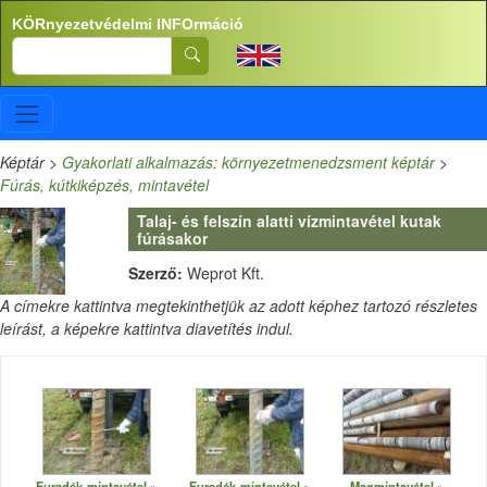
Ugrás a tartalomra
KÖRnyezetvédelmi INFOrmáció
Search
Képtár
>
Gyakorlati alkalmazás: környezetmenedzsment képtár
>
Fúrás, kútkiképzés, mintavétel
Talaj- és felszín alatti vízmintavétel kutak
fúrásakor
Szerző:
Weprot Kft.
A címekre kattintva megtekinthetjük az adott képhez tartozó részletes
leírást, a képekre kattintva diavetítés indul.
Furadék-mintavétel
Furadék-mintavétel
Magmintavétel