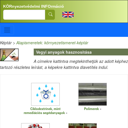
Ugrás a tartalomra
KÖRnyezetvédelmi INFOrmáció
Search
Képtár
>
Alapismeretek: környezetismeret-képtár
Vegyi anyagok hasznosítása
A címekre kattintva megtekinthetjük az adott képhez
tartozó részletes leírást, a képekre kattintva diavetítés indul.
Ciklodextrinek, mint
Polimerek
remediációs segédanyagok