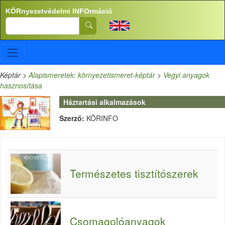
Ugrás a tartalomra
KÖRnyezetvédelmi INFOrmáció
Search
Képtár
>
Alapismeretek: környezetismeret-képtár
>
Vegyi anyagok
hasznosítása
Háztartási alkalmazások
Szerző:
KÖRINFO
Természetes tisztítószerek
Csomagolóanyagok