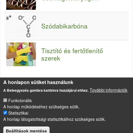
Szódabikarbóna
Tisztító és fertőtlenítő
szerek
A honlapon sütiket használunk
Forrás
További információk
A Beleegyezés gombra kattintva hozzájárul ehhez.
Kép forrása: www.praktikaksokgyerekhez.blogspot.com
Funkcionális
A honlap működéséhez szükséges sütik.
Statisztikai
LÁBLÉC
A honlap látogatottsági statisztikáihoz szükséges sütik.
Impresszum
Sütikezelési szabályzat
Beállítások mentése