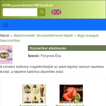
Ugrás a tartalomra
KÖRnyezetvédelmi INFOrmáció
Search
Képtár
>
Alapismeretek: környezetismeret-képtár
>
Vegyi anyagok
hasznosítása
Kozmetikai alkalmazás
Szerző:
Fenyvesi Éva
A címekre kattintva megtekinthetjük az adott képhez tartozó részletes
leírást, a képekre kattintva diavetítés indul.
Aromaterápia anyagai
Illatanyagok, parfümök