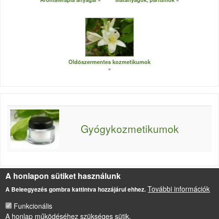
Oldószermentes kozmetikumok
Gyógykozmetikumok
A honlapon sütiket használunk
Forrás
További információk
A Beleegyezés gombra kattintva hozzájárul ehhez.
Kép forrása: www.benn.thewowconspiracy.com
Funkcionális
A honlap működéséhez szükséges sütik.