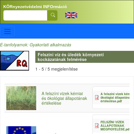
Ugrás a tartalomra
KÖRnyezetvédelmi INFOrmáció
Search
E-tanfolyamok: Gyakorlati alkalmazás
Felszíni víz és üledék környezeti
kockázatának felmérése
1 - 5 / 5 megjelenítése
A felszíni vizek kémiai
A felszíni vizek kémia
ökológiai állapotának
és ökológiai állapotának
értékelése.pdf
értékelése
FELSZÍNI VIZEK
ÁLLAPOTÁNAK
MEGFIGYELÉSE.pdf