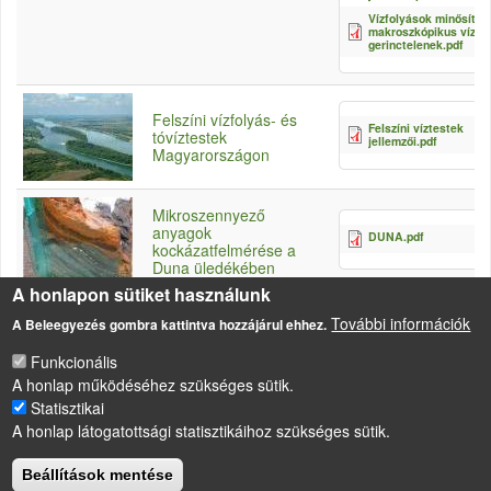
Vízfolyások minősítés
makroszkópikus vízi
gerinctelenek.pdf
Felszíni vízfolyás- és
Felszíni víztestek
tóvíztestek
jellemzői.pdf
Magyarországon
Mikroszennyező
anyagok
DUNA.pdf
kockázatfelmérése a
Duna üledékében
A honlapon sütiket használunk
További információk
A Beleegyezés gombra kattintva hozzájárul ehhez.
Funkcionális
A honlap működéséhez szükséges sütik.
Statisztikai
LÁBLÉC
Impresszum
A honlap látogatottsági statisztikáihoz szükséges sütik.
Sütikezelési szabályzat
Beállítások mentése
Drupal
alapú webhely