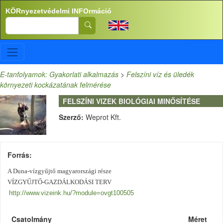
Ugrás a tartalomra
KÖRnyezetvédelmi INFOrmáció
Search
E-tanfolyamok: Gyakorlati alkalmazás
>
Felszíni víz és üledék
környezeti kockázatának felmérése
FELSZÍNI VIZEK BIOLÓGIAI MINŐSÍTÉSE
Szerző:
Weprot Kft.
Forrás
A Duna-vízgyűjtő magyarországi része
VÍZGYŰJTŐ-GAZDÁLKODÁSI TERV
http://www.vizeink.hu/?module=ovgt100505
Csatolmány
Méret