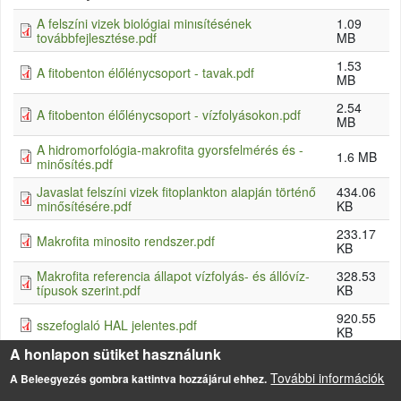
A felszíni vizek biológiai minısítésének
1.09
továbbfejlesztése.pdf
MB
1.53
A fitobenton élőlénycsoport - tavak.pdf
MB
2.54
A fitobenton élőlénycsoport - vízfolyásokon.pdf
MB
A hidromorfológia-makrofita gyorsfelmérés és -
1.6 MB
minősítés.pdf
Javaslat felszíni vizek fitoplankton alapján történő
434.06
minősítésére.pdf
KB
233.17
Makrofita minosito rendszer.pdf
KB
Makrofita referencia állapot vízfolyás- és állóvíz-
328.53
típusok szerint.pdf
KB
920.55
sszefoglaló HAL jelentes.pdf
KB
A honlapon sütiket használunk
Vízfolyások minősítése - makroszkópikus vízi
303.25
gerinctelenek.pdf
KB
További információk
A Beleegyezés gombra kattintva hozzájárul ehhez.