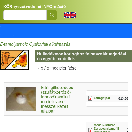
Ugrás a tartalomra
KÖRnyezetvédelmi INFOrmáció
Search
E-tanfolyamok: Gyakorlati alkalmazás
Hulladékmonitoringhoz felhasznált terjedési
és egyéb modellek
1 - 5 / 5 megjelenítése
Ettringitképződés
(szulfátkorrózió)
termodinamikai
Etringit.pdf
823.88 
modellezése
mésszel kezelt
talajban
Model - Middle
European Landfill
492
Conference
KB