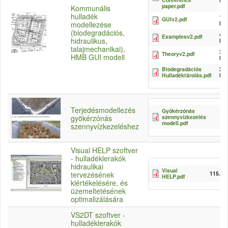
paper.pdf
Kommunális
hulladék
1.9
GUIv2.pdf
MB
modellezése
(biodegradációs,
4.1
Examplesv2.pdf
hidraulikus,
MB
talajmechanikai),
380
Theoryv2.pdf
HMB GUI modell
KB
Biodegradációs
269
Hulladéktárolás.pdf
KB
Terjedésmodellezés
Gyökérzónás
szennyvízkezelés
gyökérzónás
modell.pdf
szennyvízkezeléshez
Visual HELP szoftver
- hulladéklerakók
hidraulikai
Visual
115.77
tervezésének
HELP.pdf
kiértékelésére, és
üzemeltetésének
optimalizálására
VS2DT szoftver -
hulladéklerakók