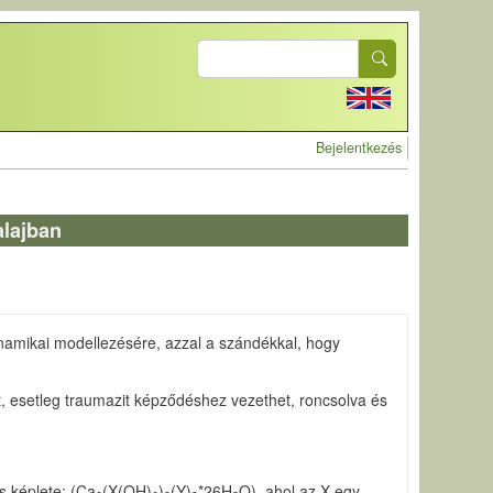
Search
User accoun
Bejelentkezés
alajban
modinamikai modellezésére, azzal a szándékkal, hogy
t, esetleg traumazit képződéshez vezethet, roncsolva és
s képlete: (Ca
(X(OH)
)
(Y)
*26H
O), ahol az X egy