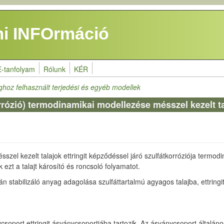
i INFOrmáció
E-tanfolyam
Rólunk
KÉR
ghoz felhasznált terjedési és egyéb modellek
rrózió) termodinamikai modellezése mésszel kezelt t
 mésszel kezelt talajok ettringit képződéssel járó szulfátkorróziója ter
ezt a talajt károsító és roncsoló folyamatot.
 stabilizáló anyag adagolása szulfáttartalmú agyagos talajba, ettringi
ycsoport ettringit ásványcsoportjába tartozik. Az ásványcsoport általáno