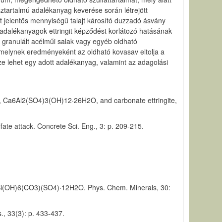
észtartalmú adalékanyag keverése során létrejött
lött jelentős mennyiségű talajt károsító duzzadó ásvány
ő adalékanyagok ettringit képződést korlátozó hatásának
, granulált acélműi salak vagy egyéb oldható
), melynek eredményeként az oldható kovasav eltolja a
ze lehet egy adott adalékanyag, valamint az adagolási
ite, Ca6Al2(SO4)3(OH)12·26H2O, and carbonate ettringite,
fate attack. Concrete Sci. Eng., 3: p. 209-215.
.
a3Si(OH)6(CO3)(SO4)·12H2O. Phys. Chem. Minerals, 30:
., 33(3): p. 433-437.