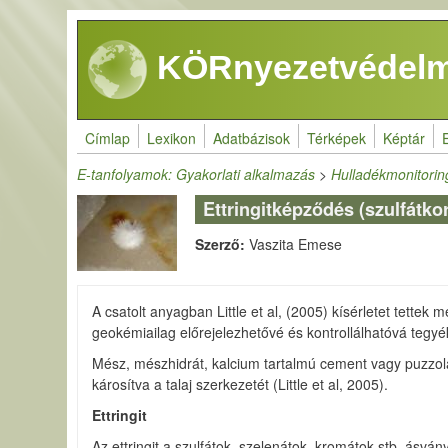
Ugrás a tartalomra
KÖRnyezetvédelm
Címlap
Lexikon
Adatbázisok
Térképek
Képtár
E-tanfolyamok: Gyakorlati alkalmazás
>
Hulladékmonitorin
Ettringitképződés (szulfátko
Szerző:
Vaszita Emese
A csatolt anyagban Little et al, (2005) kísérletet tettek
geokémiailag előrejelezhetővé és kontrollálhatóvá tegyék 
Mész, mészhidrát, kalcium tartalmú cement vagy puzzolán
károsítva a talaj szerkezetét (Little et al, 2005).
Ettringit
Az ettringit a szulfátok, szelenátok, kromátok stb. ásván