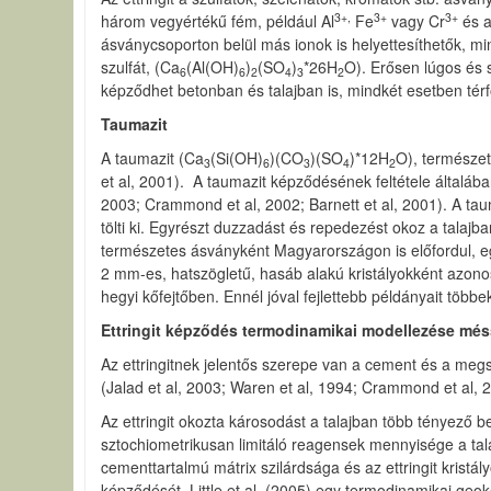
3+,
3+
3+
három vegyértékű fém, például Al
Fe
vagy Cr
és a
ásványcsoporton belül más ionok is helyettesíthetők, mi
szulfát, (Ca
(Al(OH)
)
(SO
)
*26H
O). Erősen lúgos és 
6
6
2
4
3
2
képződhet betonban és talajban is, mindkét esetben térfog
Taumazit
A taumazit (Ca
(Si(OH)
)(CO
)(SO
)*12H
O), természetb
3
6
3
4
2
et al, 2001). A taumazit képződésének feltétele általába
2003; Crammond et al, 2002; Barnett et al, 2001). A ta
tölti ki. Egyrészt duzzadást és repedezést okoz a talaj
természetes ásványként Magyarországon is előfordul, egy
2 mm-es, hatszögletű, hasáb alakú kristályokként azono
hegyi kőfejtőben. Ennél jóval fejlettebb példányait tö
Ettringit képződés termodinamikai modellezése méss
Az ettringitnek jelentős szerepe van a cement és a megszi
(Jalad et al, 2003; Waren et al, 1994; Crammond et al, 
Az ettringit okozta károsodást a talajban több tényező be
sztochiometrikusan limitáló reagensek mennyisége a talaj
cementtartalmú mátrix szilárdsága és az ettringit kristály
képződését, Little et al, (2005) egy termodinamikai geo