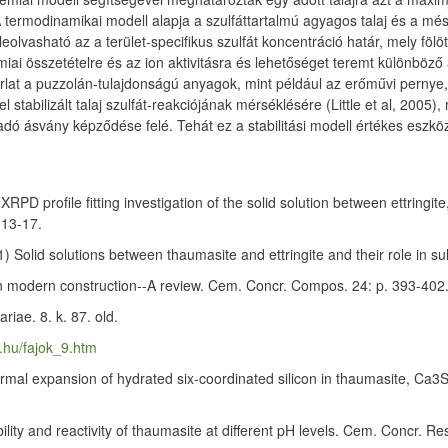
 A termodinamikai modell alapja a szulfáttartalmú agyagos talaj és a m
 leolvasható az a terület-specifikus szulfát koncentráció határ, mely fö
miai összetételre és az ion aktivitásra és lehetőséget teremt különböz
orlat a puzzolán-tulajdonságú anyagok, mint például az erőművi pernye
 stabilizált talaj szulfát-reakciójának mérséklésére (Little et al, 2005
adó ásvány képződése felé. Tehát ez a stabilitási modell értékes eszkö
RPD profile fitting investigation of the solid solution between ettring
 13-17.
Solid solutions between thaumasite and ettringite and their role in sul
 modern construction--A review. Cem. Concr. Compos. 24: p. 393-402
iae. 8. k. 87. old.
hu/fajok_9.htm
rmal expansion of hydrated six-coordinated silicon in thaumasite, C
ty and reactivity of thaumasite at different pH levels. Cem. Concr. Res