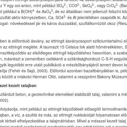
2-
2-
2-
2-
z Y egy oxi-anion, mint például SO
, CO3
, SeO
, vagy CrO
(Bar
4
4
4
4-
3
nt például a B(OH)
és AsO
, de ez általában nem jellemző felszíni k
4
2-
szulfát-aktív környezetben, Ca, SO4
és Al jelenlétében csapódik ki. Az e
at- növekedéssel jár és káros duzzadást, szulfátkorróziót okoz (Riesz, 1
en is előforduló ásvány, az ettringit ásványcsoport sziliciumtartalmú el
n az ettringit megléte. A taumazit 15 Celsius fok alatti hőmérsékleten, 
umazitképződés
az elsődleges ettringit képződéshez hasonlóan, a sza
ban, másrészt a cementben csökkenti a szilárdsághordozó C-S-H vegyüle
ik legutóbbi erre utaló publikáció a mészkőbányájáról ismert devon kor
sítja (Fehér és Sajó, 2003). Előfordul azonban bazaltbányákban is, p
bbek között a miskolci Herman Ottó, valamint a veszprémi Bakony Múze
zel kezelt talajban
lárdult beton, a geotechnikai elemekkel stabilizált talaj, valamint a més
2002).
folyásolja, mint például az ettringit képződését elősegítő termodinamikai
ban, a víz, a szulfát és más, az ettringit nukleációját folyamatosan e
ok térbeli elhelyezkedése a talajmátrixban. Mivel a mésszel kezelt talaj o
kémiai modell segítségével meghatározták egy adott talajra azt a maxi