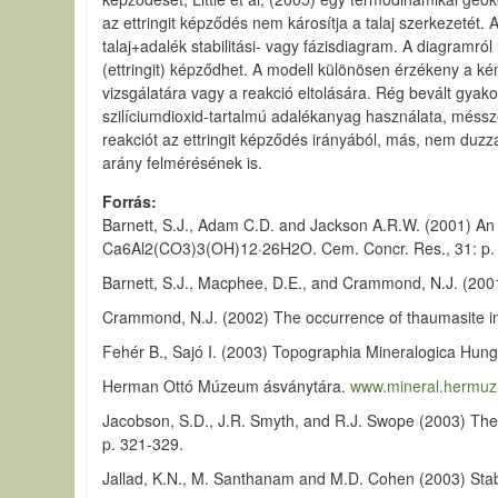
az ettringit képződés nem károsítja a talaj szerkezetét.
talaj+adalék stabilitási- vagy fázisdiagram. A diagramról
(ettringit) képződhet. A modell különösen érzékeny a ké
vizsgálatára vagy a reakció eltolására. Rég bevált gyak
szilíciumdioxid-tartalmú adalékanyag használata, mésszel
reakciót az ettringit képződés irányából, más, nem duzz
arány felmérésének is.
Forrás
Barnett, S.J., Adam C.D. and Jackson A.R.W. (2001) An X
Ca6Al2(CO3)3(OH)12·26H2O. Cem. Concr. Res., 31: p.
Barnett, S.J., Macphee, D.E., and Crammond, N.J. (2001) 
Crammond, N.J. (2002) The occurrence of thaumasite in
Fehér B., Sajó I. (2003)
Topographia Mineralogica Hungar
Herman Ottó Múzeum ásványtára.
www.mineral.hermuz.
Jacobson, S.D., J.R. Smyth, and R.J. Swope (2003) The
p. 321-329.
Jallad, K.N., M. Santhanam and M.D. Cohen (2003) Stabili