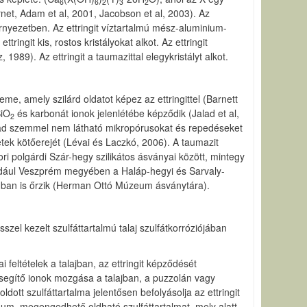
6
6
2
3
2
net, Adam et al, 2001, Jacobson et al, 2003). Az
örnyezetben. Az ettringit víztartalmú mész-aluminium-
ttringit kis, rostos kristályokat alkot. Az ettringit
989). Az ettringit a taumazittal elegykristályt alkot.
eme, amely szilárd oldatot képez az ettringittel (Barnett
SiO
és karbonát ionok jelenlétébe képződik (Jalad et al,
2
bad szemmel nem látható mikropórusokat és repedéseket
tek kötőerejét (Lévai és Laczkó, 2006). A taumazit
i polgárdi Szár-hegy szilikátos ásványai között, mintegy
éldául Veszprém megyében a Haláp-hegyi és Sarvaly-
umban is őrzik (Herman Ottó Múzeum ásványtára).
szel kezelt szulfáttartalmú talaj szulfátkorróziójában
 feltételek a talajban, az ettringit képződését
lősegítő ionok mozgása a talajban, a puzzolán vagy
ldott szulfáttartalma jelentősen befolyásolja az ettringit
mum, megengedhető oldható szulfáttartalmat, mely alatt