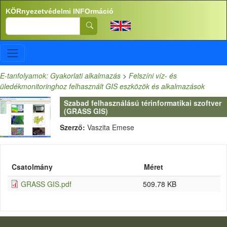
Ugrás a tartalomra
KÖRnyezetvédelmi INFOrmáció
Search
E-tanfolyamok: Gyakorlati alkalmazás
>
Felszíni víz- és
üledékmonitoringhoz felhasznált GIS eszközök és alkalmazások
Szabad felhasználású térinformatikai szoftver
(GRASS GIS)
Szerző:
Vaszita Emese
Csatolmány
Méret
GRASS GIS.pdf
509.78 KB