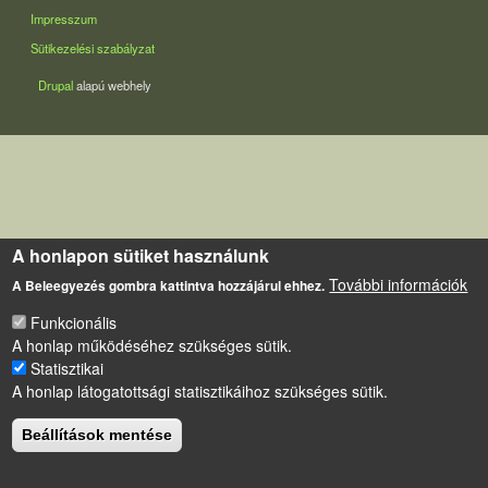
LÁBLÉC
Impresszum
Sütikezelési szabályzat
Drupal
alapú webhely
A honlapon sütiket használunk
További információk
A Beleegyezés gombra kattintva hozzájárul ehhez.
Funkcionális
A honlap működéséhez szükséges sütik.
Statisztikai
A honlap látogatottsági statisztikáihoz szükséges sütik.
Beállítások mentése