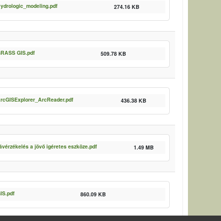
ydrologic_modeling.pdf
274.16 KB
RASS GIS.pdf
509.78 KB
rcGISExplorer_ArcReader.pdf
436.38 KB
ávérzékelés a jövő igéretes eszköze.pdf
1.49 MB
IS.pdf
860.09 KB