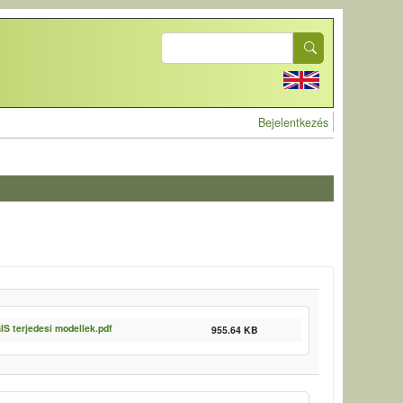
Search
User account 
Bejelentkezés
IS terjedesi modellek.pdf
955.64 KB