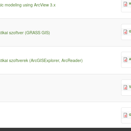
H
gic modeling using ArcView 3.x
G
tikai szoftver (GRASS GIS)
A
tikai szoftverek (ArcGISExplorer, ArcReader)
T
G