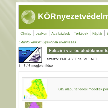
Ugrás a tartalomra
KÖRnyezetvédelm
Címlap
Lexikon
Adatbázisok
Térképek
Képtár
E-tanfolyamok: Gyakorlati alkalmazás
Felszíni víz- és üledékmoni
Szerző:
BME ABÉT és BME AGT
1 - 6 / 6 megjelenítése
GIS alapú terjedési modellek po