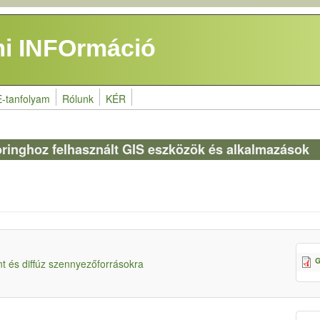
i INFOrmáció
E-tanfolyam
Rólunk
KÉR
toringhoz felhasznált GIS eszközök és alkalmazások
G
nt és diffúz szennyezőforrásokra