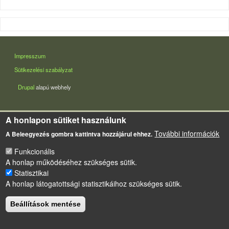
LÁBLÉC
Impresszum
Sütikezelési szabályzat
Drupal
alapú webhely
A honlapon sütiket használunk
További információk
A Beleegyezés gombra kattintva hozzájárul ehhez.
Funkcionális
A honlap működéséhez szükséges sütik.
Statisztikai
A honlap látogatottsági statisztikáihoz szükséges sütik.
Beállítások mentése