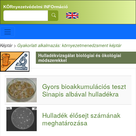
Ugrás a tartalomra
KÖRnyezetvédelmi INFOrmáció
Search
Képtár
>
Gyakorlati alkalmazás: környezetmenedzsment képtár
Hulladékvizsgálat biológiai és ökológiai
módszerekkel
Gyors bioakkumulációs teszt
Sinapis albával hulladékra
Hulladék élősejt számának
meghatározása