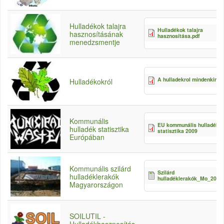
Hulladékok talajra
Hulladékok talajra
hasznosításának
hasznosítása.pdf
menedzsmentje
A hulladekrol mindenkinek
Hulladékokról
Kommunális
EU kommunális hulladék
hulladék statisztika
statisztika 2009
Európában
Kommunális szilárd
Szilárd
hulladéklerakók
hulladéklerakók_Mo_2014.
Magyarországon
SOILUTIL -