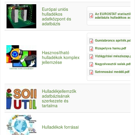
Európai uniós
hulladékos
Az EUROSTAT statisztikai
adatbázis hulladékos adata
adatközpont és
adatbázis
Gumiabroncs apríték.pdf
Rizspelyva hamu.pdf
Hasznosítható
Vízlágyítási mésziszap.pdf
hulladékok komplex
jellemzése
Nagyolvasztói salak.pdf
Szénmosási meddő.pdf
Hulladékjellemzők
adatbázisának
szerkezete és
tartalma
Hulladékok forrásai