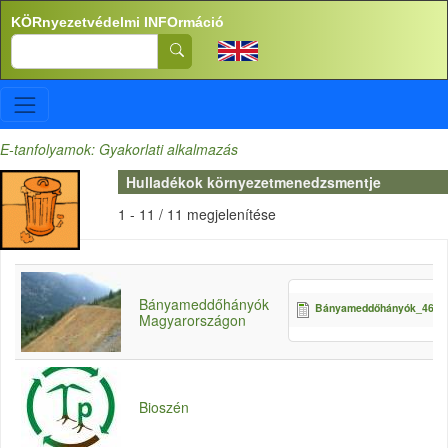
Ugrás a tartalomra
KÖRnyezetvédelmi INFOrmáció
Search
E-tanfolyamok: Gyakorlati alkalmazás
Hulladékok környezetmenedzsmentje
1 - 11 / 11 megjelenítése
Bányameddőhányók
Bányameddőhányók_462po
Magyarországon
Bioszén