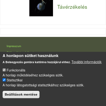
Távérzékelés
LÁBLÉC
Impresszum
Sütikezelési szabályzat
A honlapon sütiket használunk
Drupal
alapú webhely
További információk
A Beleegyezés gombra kattintva hozzájárul ehhez.
Funkcionális
A honlap működéséhez szükséges sütik.
Statisztikai
A honlap látogatottsági statisztikáihoz szükséges sütik.
Beállítások mentése