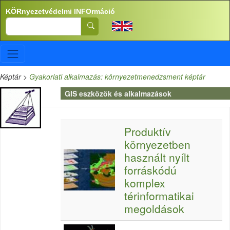
Ugrás a tartalomra
KÖRnyezetvédelmi INFOrmáció
Search
Képtár
>
Gyakorlati alkalmazás: környezetmenedzsment képtár
GIS eszközök és alkalmazások
Produktív
környezetben
használt nyílt
forráskódú
komplex
térinformatikai
megoldások