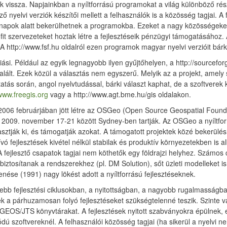
vissza. Napjainkban a nyíltforrású programokat a világ különböző részé
ő nyelvi verziók készítői mellett a felhasználók is a közösség tagjai. 
 napok alatt bekerülhetnek a programokba. Ezeket a nagy közösségeket in
it szervezeteket hoztak létre a fejlesztéseik pénzügyi támogatásához.
 http://www.fsf.hu oldalról ezen programok magyar nyelvi verzióit bárki
iási. Például az egyik legnagyobb ilyen gyűjtőhelyen, a http://sourcefor
alált. Ezek közül a választás nem egyszerű. Melyik az a projekt, amely 
utatás során, angol nyelvtudással, bárki választ kaphat, de a szoftvere
/www.freegis.org
vagy a http://www.agt.bme.hu/gis oldalakon.
ra 2006 februárjában jött létre az OSGeo (Open Source Geospatial Foun
2009. november 17-21 között Sydney-ben tartják. Az OSGeo a nyíltforrá
asztják ki, és támogatják azokat. A támogatott projektek közé bekerülés
ívó fejlesztések kivétel nélkül stabilak és produktív környezetekben is
 fejlesztő csapatok tagjai nem köthetők egy földrajzi helyhez. Számos c
biztosítanak a rendszerekhez (pl. DM Solution), sőt üzleti modelleket i
ése (1991) nagy lökést adott a nyíltforrású fejlesztéseknek.
idebb fejlesztési ciklusokban, a nyitottságban, a nagyobb rugalmassá
k a párhuzamosan folyó fejlesztéseket szükségtelenné teszik. Szinte v
EOS/JTS könyvtárakat. A fejlesztések nyitott szabványokra épülnek, ez
ú szoftvereknél. A felhasználói közösség tagjai (ha sikerül a nyelvi 