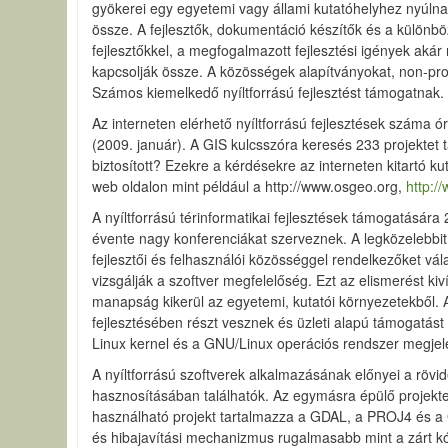
gyökerei egy egyetemi vagy állami kutatóhelyhez nyúlnak 
össze. A fejlesztők, dokumentáció készítők és a különböz
fejlesztőkkel, a megfogalmazott fejlesztési igények akár
kapcsolják össze. A közösségek alapítványokat, non-prof
Számos kiemelkedő nyíltforrású fejlesztést támogatnak. A
Az interneten elérhető nyíltforrású fejlesztések száma ór
(2009. január). A GIS kulcsszóra keresés 233 projektet t
biztosított? Ezekre a kérdésekre az interneten kitartó k
web oldalon mint például a http://www.osgeo.org,
http:/
A nyíltforrású térinformatikai fejlesztések támogatásá
évente nagy konferenciákat szerveznek. A legközelebbit 
fejlesztői és felhasználói közösséggel rendelkezőket vál
vizsgálják a szoftver megfelelőség. Ezt az elismerést kiv
manapság kikerül az egyetemi, kutatói környezetekből. A
fejlesztésében részt vesznek és üzleti alapú támogatást 
Linux kernel és a GNU/Linux operációs rendszer megjelen
A nyíltforrású szoftverek alkalmazásának előnyei a röv
hasznosításában találhatók. Az egymásra épülő projekte
használható projekt tartalmazza a GDAL, a PROJ4 és a G
és hibajavítási mechanizmus rugalmasabb mint a zárt kód