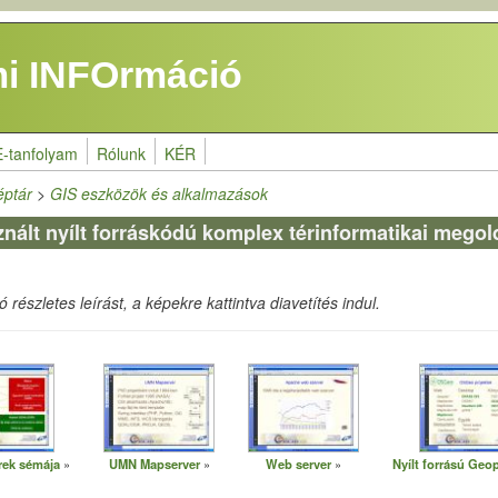
i INFOrmáció
E-tanfolyam
Rólunk
KÉR
éptár
>
GIS eszközök és alkalmazások
nált nyílt forráskódú komplex térinformatikai mego
részletes leírást, a képekre kattintva diavetítés indul.
rek sémája
UMN Mapserver
Web server
Nyílt forrású Geo