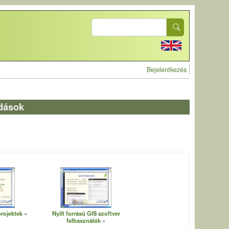
Search
User account 
Bejelentkezés
ldások
projektek
Nyílt forrású GIS szoftver
felhasználók