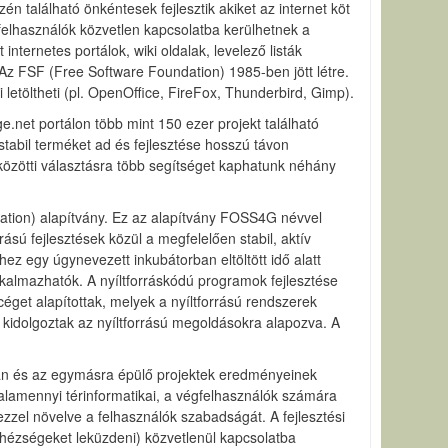
n található önkéntesek fejlesztik akiket az internet köt
A felhasználók közvetlen kapcsolatba kerülhetnek a
ternetes portálok, wiki oldalak, levelező listák
 Az FSF (Free Software Foundation) 1985-ben jött létre.
 letöltheti (pl. OpenOffice, FireFox, Thunderbird, Gimp).
ge.net portálon több mint 150 ezer projekt található
stabil terméket ad és fejlesztése hosszú távon
k közötti választásra több segítséget kaphatunk néhány
dation) alapítvány. Ez az alapítvány FOSS4G névvel
sú fejlesztések közül a megfelelően stabil, aktív
hez egy úgynevezett inkubátorban eltöltött idő alatt
 alkalmazhatók. A nyíltforráskódú programok fejlesztése
éget alapítottak, melyek a nyíltforrású rendszerek
s kidolgoztak az nyíltforrású megoldásokra alapozva. A
gban és az egymásra épülő projektek eredményeinek
alamennyi térinformatikai, a végfelhasználók számára
zel növelve a felhasználók szabadságát. A fejlesztési
nehézségeket leküzdeni) közvetlenül kapcsolatba