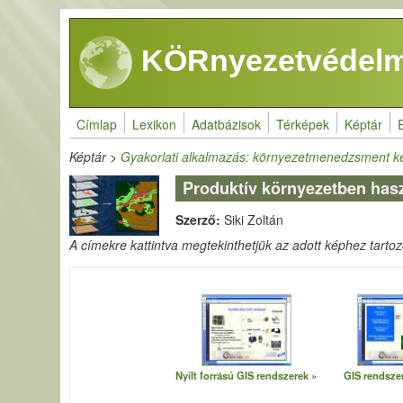
Ugrás a tartalomra
KÖRnyezetvédelm
Címlap
Lexikon
Adatbázisok
Térképek
Képtár
Képtár
>
Gyakorlati alkalmazás: környezetmenedzsment k
Produktív környezetben hasz
Szerző:
Siki Zoltán
A címekre kattintva megtekinthetjük az adott képhez tartozó 
Nyílt forrású GIS rendszerek
GIS rendsze