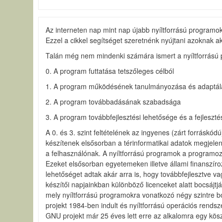
Az interneten nap mint nap újabb nyíltforrású programok 
Ezzel a cikkel segítséget szeretnénk nyújtani azoknak ak
Talán még nem mindenki számára ismert a nyíltforrású pr
0. A program futtatása tetszőleges célból
1. A program működésének tanulmányozása és adaptálá
2. A program továbbadásának szabadsága
3. A program továbbfejlesztési lehetősége és a fejleszté
A 0. és 3. szint feltételének az ingyenes (zárt forráskódú
készítenek elsősorban a térinformatikai adatok megjelení
a felhasználónak. A nyíltforrású programok a programoz
Ezeket elsősorban egyetemeken illetve állami finanszíro
lehetőséget adtak akár arra is, hogy továbbfejlesztve va
készítői napjainkban különböző licenceket alatt bocsájt
mely nyíltforrású programokra vonatkozó négy szintre bo
projekt 1984-ben indult és nyíltforrású operációs rendsze
GNU projekt már 25 éves lett erre az alkalomra egy kösz