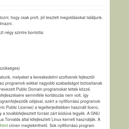
ni, hogy csak profi, jól tesztelt megoldásokat találjunk.
lmazni.
t négy szintre bontotta:
 szükséges)
lhatunk, melyeket a kereskedelmi szoftverek fejlesztői
forrású programok sokkal nagyobb szabadságot biztosítanak
nevezett Public Domain programokat tettek közzé.
fejlesztésére semmiféle korlátozás nem volt, így
ogramfejlesztők céljával, ezért a nyíltforrású programok
c Public License) a legelterjedtebben használt licenc,
y a továbbfejlesztett forrást zárt kódúvá tegyék. A GNU
Torvalds által kifejlesztett Linux kernelt használják. A
.html
címen megtekinthető. Sok nyiltforrású program