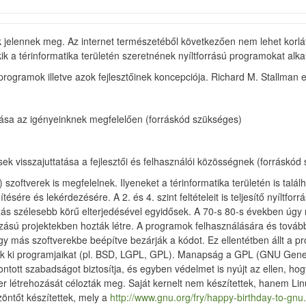
jelennek meg. Az internet természetéből következően nem lehet korlátoz
ik a térinformatika területén szeretnének nyíltforrású programokat alka
ogramok illetve azok fejlesztőinek koncepciója. Richard M. Stallman ez
sa az igényeinknek megfelelően (forráskód szükséges)
sek visszajuttatása a fejlesztői és felhasználói közösségnek (forráskód
) szoftverek is megfelelnek. Ilyeneket a térinformatika területén is talá
tésére és lekérdezésére. A 2. és 4. szint feltételeit is teljesítő nyílt
ás szélesebb körű elterjedésével egyidősek. A 70-s 80-s években úgy 
zású projektekben hozták létre. A programok felhasználására és tovább
gy más szoftverekbe beépítve bezárják a kódot. Ez ellentétben állt a pr
ják ki programjaikat (pl. BSD, LGPL, GPL). Manapság a GPL (GNU Generi
ntott szabadságot biztosítja, és egyben védelmet is nyújt az ellen, hog
r létrehozását célozták meg. Saját kernelt nem készítettek, hanem Linus 
öntőt készítettek, mely a
http://www.gnu.org/fry/happy-birthday-to-gnu