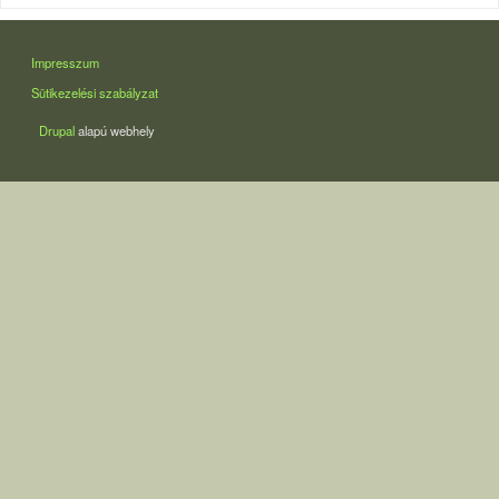
LÁBLÉC
Impresszum
Sütikezelési szabályzat
Drupal
alapú webhely