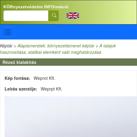
Ugrás a tartalomra
KÖRnyezetvédelmi INFOrmáció
Search
Képtár
>
Alapismeretek: környezetismeret-képtár
>
A talajok
hasznosítása, statikai elemként való meghatározása
Rézsű kialakítás
Kép forrása
Weprot Kft.
Leírás szerzője
Weprpt Kft.