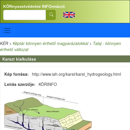
Ugrás a tartalomra
KÖRnyezetvédelmi INFOrmáció
Search
KÉR
>
Képtár könnyen érthető magyarázatokkal
>
Talaj - könnyen
érthető változat
Karszt kialkulása
Kép forrása
http://www.iah.org/karst/karst_hydrogeology.html
Leírás szerzője
KÖRINFO