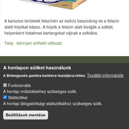
A karsztos területek felszínén az esővíz beszivárog és a felszín
alatti folyókat képez. A folyók a felszín alatt kivájják a sziklát,
helyenként hatalmas barlangokat vájnak a sziklába.
Talaj - könnyen érthető változat
LÁBLÉC
A honlapon sütiket használunk
Impresszum
További információk
Sütikezelési szabályzat
A Beleegyezés gombra kattintva hozzájárul ehhez.
Funkcionális
Drupal
alapú webhely
A honlap működéséhez szükséges sütik.
Statisztikai
A honlap látogatottsági statisztikáihoz szükséges sütik.
Beállítások mentése