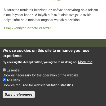
A karsztos területek felszínén az esővíz beszivárog és a felszín
alatti folyókat képez. A folyók a felszín alatt kivájják a sziklát,
helyenként hatalmas barlangokat vájnak a sziklába.
Talaj - könnyen érthető változat
LÁBLÉC
Impressum
We use cookies on this site to enhance your user
experience
Powered by
Drupal
More info
By clicking the Accept button, you agree to us doing so.
Essential
Cookies necessary for the operation of the website.
Analytics
Cookies required for website visitation statistics.
Save preferences