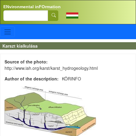
Skip to main content
ENvironmental inFOrmation
Search
Karszt kialkulása
Source of the photo
http://www.iah.org/karst/karst_hydrogeology.html
Author of the description
KÖRINFO