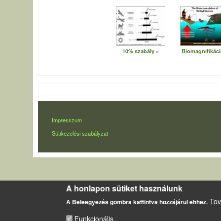
10% szabály
Biomagnifikáci
LÁBLÉC
Impresszum
Sütikezelési szabályzat
A honlapon sütiket használunk
Tov
A Beleegyezés gombra kattintva hozzájárul ehhez.
Funkcionális