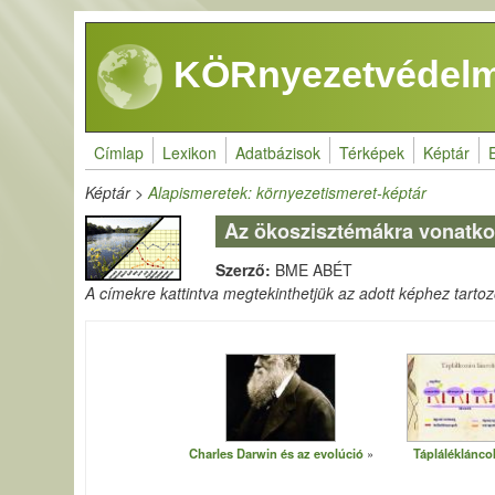
Ugrás a tartalomra
KÖRnyezetvédelm
Címlap
Lexikon
Adatbázisok
Térképek
Képtár
Képtár
>
Alapismeretek: környezetismeret-képtár
Az ökoszisztémákra vonatko
Szerző:
BME ABÉT
A címekre kattintva megtekinthetjük az adott képhez tartozó 
Charles Darwin és az evolúció
Tápláléklánco