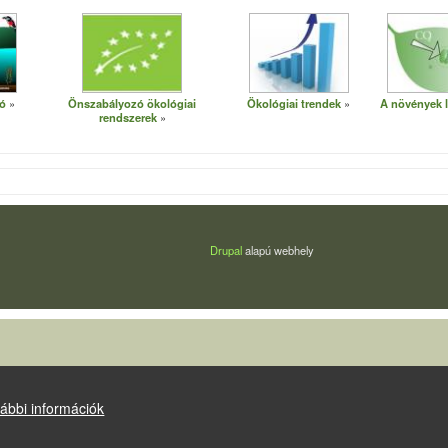
ó
Önszabályozó ökológiai
Ökológiai trendek
A növények 
rendszerek
Drupal
alapú webhely
ábbi információk