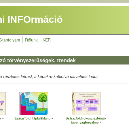
i INFOrmáció
E-tanfolyam
Rólunk
KÉR
zó törvényszerűségek, trendek
részletes leírást, a képekre kattintva diavetítés indul.
k
Szárazföldi tápláléklánc
Szárazföldi ökoszisztémák
tápanyagforgalma