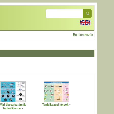
Search
User account 
Bejelentkezés
Vízi ökoszisztémák
Táplálkozási láncok
tápláléklánca