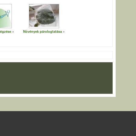
légzése
Növények párologtatása