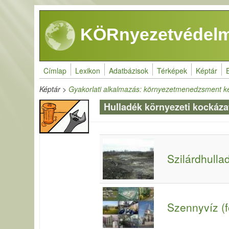
Ugrás a tartalomra
KÖRnyezetvédelm
Címlap
Lexikon
Adatbázisok
Térképek
Képtár
Képtár
>
Gyakorlati alkalmazás: környezetmenedzsment k
Hulladék környezeti kockáz
Szilárdhulla
Szennyvíz (f