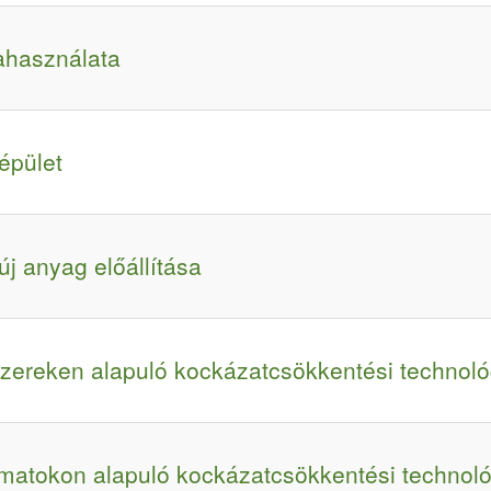
ahasználata
épület
új anyag előállítása
szereken alapuló kockázatcsökkentési technoló
amatokon alapuló kockázatcsökkentési technol