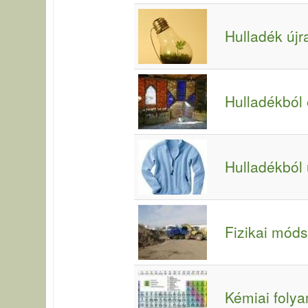
Hulladék újr
Hulladékból 
Hulladékból 
Fizikai mód
Kémiai foly