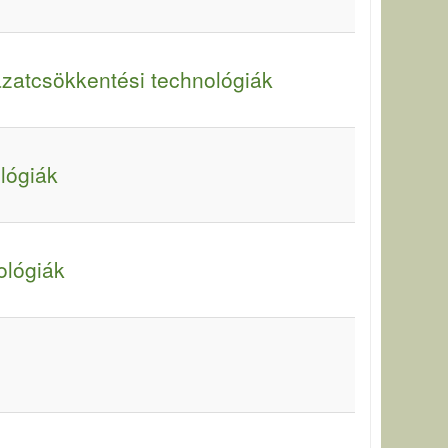
zatcsökkentési technológiák
lógiák
ológiák