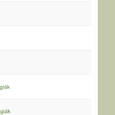
giák
ógiák