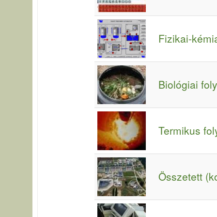
Fizikai-kém
Biológiai fo
Termikus fol
Összetett (