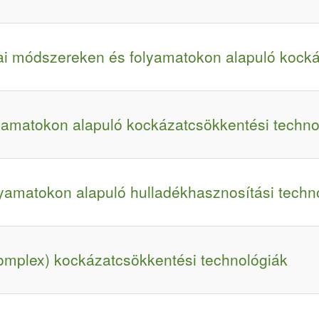
iai módszereken és folyamatokon alapuló kocká
lyamatokon alapuló kockázatcsökkentési techno
yamatokon alapuló hulladékhasznosítási techn
komplex) kockázatcsökkentési technológiák