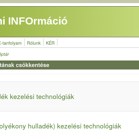
i INFOrmáció
E-tanfolyam
Rólunk
KÉR
éptár
atának csökkentése
dék kezelési technológiák
olyékony hulladék) kezelési technológiák