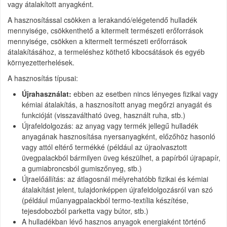
vagy átalakított anyagként.
A hasznosítással csökken a lerakandó/elégetendő hulladék
mennyisége, csökkenthető a kitermelt természeti erőforrások
mennyisége, csökken a kitermelt természeti erőforrások
átalakításához, a termeléshez köthető kibocsátások és egyéb
környezetterhelések.
A hasznosítás típusai:
Újrahasználat:
ebben az esetben nincs lényeges fizikai vagy
kémiai átalakítás, a hasznosított anyag megőrzi anyagát és
funkcióját (visszaváltható üveg, használt ruha, stb.)
Újrafeldolgozás: az anyag vagy termék jellegű hulladék
anyagának hasznosítása nyersanyagként, előzőhöz hasonló
vagy attól eltérő termékké (például az újraolvasztott
üvegpalackból bármilyen üveg készülhet, a papírból újrapapír,
a gumiabroncsból gumiszőnyeg, stb.)
Újraelőállítás: az átlagosnál mélyrehatóbb fizikai és kémiai
átalakítást jelent, tulajdonképpen újrafeldolgozásról van szó
(például műanyagpalackból termo-textília készítése,
tejesdobozból parketta vagy bútor, stb.)
A hulladékban lévő hasznos anyagok energiaként történő