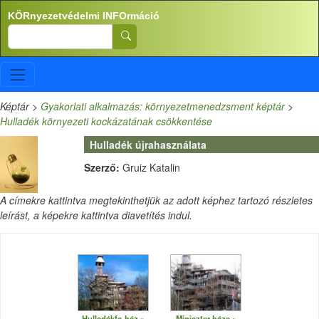
Ugrás a tartalomra
KÖRnyezetvédelmi INFOrmáció
Search
Képtár
>
Gyakorlati alkalmazás: környezetmenedzsment képtár
>
Hulladék környezeti kockázatának csökkentése
Hulladék újrahasználata
Szerző:
Gruiz Katalin
A címekre kattintva megtekinthetjük az adott képhez tartozó részletes
leírást, a képekre kattintva diavetítés indul.
Hulladékfa-ház
Miniszter háza