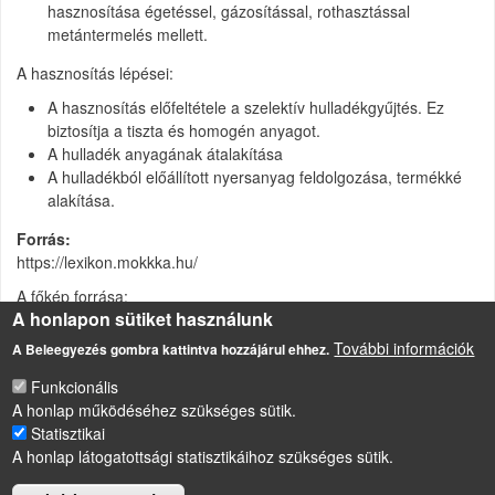
hasznosítása égetéssel, gázosítással, rothasztással
metántermelés mellett.
A hasznosítás lépései:
A hasznosítás előfeltétele a szelektív hulladékgyűjtés. Ez
biztosítja a tiszta és homogén anyagot.
A hulladék anyagának átalakítása
A hulladékból előállított nyersanyag feldolgozása, termékké
alakítása.
Forrás
https://lexikon.mokkka.hu/
A főkép forrása:
A honlapon sütiket használunk
http://thedisplayname.blogspot.com/2008/09/threeve-to-eleventy-
lets-get-smarter.html
További információk
A Beleegyezés gombra kattintva hozzájárul ehhez.
Funkcionális
A honlap működéséhez szükséges sütik.
LÁBLÉC
Statisztikai
Impresszum
A honlap látogatottsági statisztikáihoz szükséges sütik.
Sütikezelési szabályzat