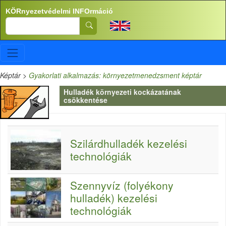
Ugrás a tartalomra
KÖRnyezetvédelmi INFOrmáció
Search
Képtár
>
Gyakorlati alkalmazás: környezetmenedzsment képtár
Hulladék környezeti kockázatának
csökkentése
Szilárdhulladék kezelési
technológiák
Szennyvíz (folyékony
hulladék) kezelési
technológiák