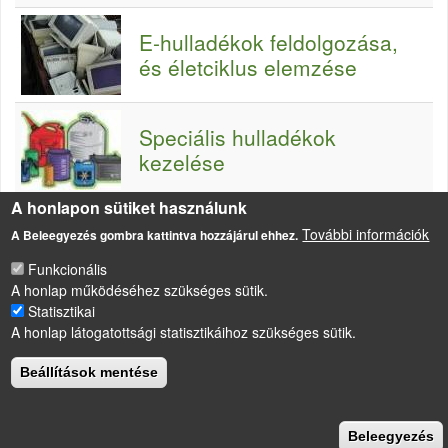
E-hulladékok feldolgozása,
és életciklus elemzése
Speciális hulladékok
kezelése
A honlapon sütiket használunk
További információk
A Beleegyezés gombra kattintva hozzájárul ehhez.
Funkcionális
A honlap működéséhez szükséges sütik.
LÁBLÉC
Statisztikai
Impresszum
A honlap látogatottsági statisztikáihoz szükséges sütik.
Sütikezelési szabályzat
Beállítások mentése
Drupal
alapú webhely
Beleegyezés