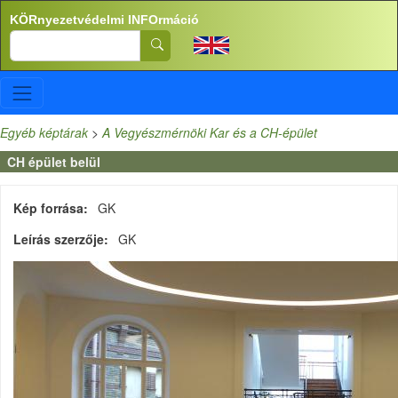
Ugrás a tartalomra
KÖRnyezetvédelmi INFOrmáció
Search
Egyéb képtárak
>
A Vegyészmérnöki Kar és a CH-épület
CH épület belül
Kép forrása
GK
Leírás szerzője
GK