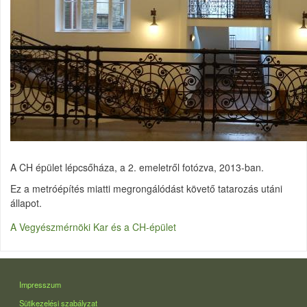
A CH épület lépcsőháza, a 2. emeletről fotózva, 2013-ban.
Ez a metróépítés miatti megrongálódást követő tatarozás utáni
állapot.
A Vegyészmérnöki Kar és a CH-épület
LÁBLÉC
Impresszum
Sütikezelési szabályzat