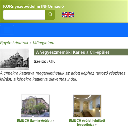
Ugrás a tartalomra
KÖRnyezetvédelmi INFOrmáció
Search
Egyéb képtárak
>
Műegyetem
A Vegyészmérnöki Kar és a CH-épület
Szerző:
GK
A címekre kattintva megtekinthetjük az adott képhez tartozó részletes
leírást, a képekre kattintva diavetítés indul.
BME CH (kémia-épület)
BME CH épület felújított
lépcsőháza