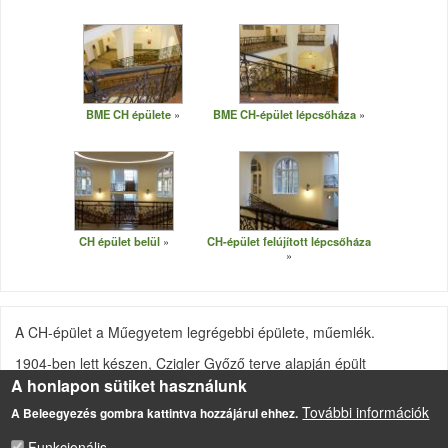
BME CH épülete
BME CH-épület lépcsőháza
CH épület belül
CH-épület felújított lépcsőháza
A CH-épület a Műegyetem legrégebbi épülete, műemlék.
1904-ben lett készen, Czigler Győző terve alapján épült
A honlapon sütiket használunk
mindössze három év alatt, az akkor még kupolával díszített
épület. A kupola a háború alatt beomlott, és később nem építették
További információk
A Beleegyezés gombra kattintva hozzájárul ehhez.
vissza.
Funkcionális