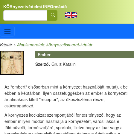
Ugrás a tartalomra
KÖRnyezetvédelmi INFOrmáció
Search
Képtár
>
Alapismeretek: környezetismeret-képtár
Ember
Szerző:
Gruiz Katalin
Az "embert" elsősorban mint a környezet használóját mutatjuk be
ebben a képtárban. Ilyen összefüggésben az ember a környezeti
ártalmaknak kitett "receptor", az ökoszisztéma része,
csúcsragadozó.
A környezeti kockázat szempontjából fontos tényező, hogy az
ember milyen módon használja a környezetét, városi lakos-e,
földművelő, természetjáró, sportoló, illetve hogy az ipar vagy a
kereskedelem valamelyik ágazatában dolgozva érintkezik-e a