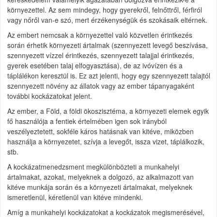
környezettel. Az sem mindegy, hogy gyerekről, felnőttről, férfiról
vagy nőről van-e szó, mert érzékenységük és szokásaik eltérnek.
Az embert nemcsak a környezettel való közvetlen érintkezés
során érhetik környezeti ártalmak (szennyezett levegő beszívása,
szennyezett vízzel érintkezés, szennyezett talajjal érintkezés,
gyerek esetében talaj elfogyasztása), de az ivóvízen és a
táplálékon keresztül is. Ez azt jelenti, hogy egy szennyezett talajtól
szennyezett növény az állatok vagy az ember tápanyagaként
további kockázatokat jelent.
Az ember, a Föld, a földi ökoszisztéma, a környezeti elemek egyik
fő használója a fentiek értelmében igen sok irányból
veszélyeztetett, sokféle káros hatásnak van kitéve, miközben
használja a környezetet, szívja a levegőt, issza vizet, táplálkozik,
stb.
A kockázatmenedzsment megkülönbözteti a munkahelyi
ártalmakat, azokat, melyeknek a dolgozó, az alkalmazott van
kitéve munkája során és a környezeti ártalmakat, melyeknek
ismeretlenül, kéretlenül van kitéve mindenki.
Amíg a munkahelyi kockázatokat a kockázatok megismerésével,