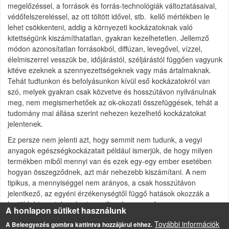
megelőzéssel, a források és forrás-technológiák változtatásaival,
védőfelszereléssel, az ott töltött idővel, stb. kellő mértékben le
lehet csökkenteni, addig a környezeti kockázatoknak való
kitettségünk kiszámíthatatlan, gyakran kezelhetetlen. Jellemző
módon azonosítatlan forrásokból, diffúzan, levegővel, vízzel,
élelmiszerrel vesszük be, időjárástól, széljárástól függően vagyunk
kitéve ezeknek a szennyezettségeknek vagy más ártalmaknak.
Tehát tudtunkon és befolyásunkon kívül eső kockázatokról van
szó, melyek gyakran csak közvetve és hosszútávon nyilvánulnak
meg, nem megismerhetőek az ok-okozati összefüggések, tehát a
tudomány mai állása szerint nehezen kezelhető kockázatokat
jelentenek.
Ez persze nem jelenti azt, hogy semmit nem tudunk, a vegyi
anyagok egészségkockázatait például ismerjük, de hogy milyen
termékben miből mennyi van és ezek egy-egy ember esetében
hogyan összegződnek, azt már nehezebb kiszámítani. A nem
tipikus, a mennyiséggel nem arányos, a csak hosszútávon
jelentkező, az egyéni érzékenységtől függő hatások okozzák a
legtöbb bizonytalanságot, az allergén anyagok, a
A honlapon sütiket használunk
hormonrendszert és az immunrendszert károsító anyagok, az
További információk
A Beleegyezés gombra kattintva hozzájárul ehhez.
idegrendszert lassan felőrlő hatások, stb.