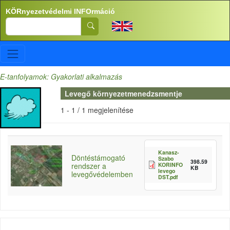
Ugrás a tartalomra
KÖRnyezetvédelmi INFOrmáció
Search
E-tanfolyamok: Gyakorlati alkalmazás
Levegő környezetmenedzsmentje
1 - 1 / 1 megjelenítése
Kanasz-
Döntéstámogató
Szabo
398.59
KORINFO
rendszer a
KB
levego
levegővédelemben
DST.pdf