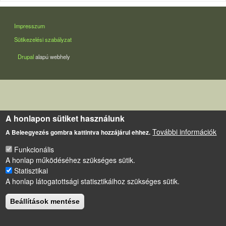
LÁBLÉC
Impresszum
Sütikezelési szabályzat
Drupal
alapú webhely
A honlapon sütiket használunk
További információk
A Beleegyezés gombra kattintva hozzájárul ehhez.
Funkcionális
A honlap működéséhez szükséges sütik.
Statisztikai
A honlap látogatottsági statisztikáihoz szükséges sütik.
Beállítások mentése