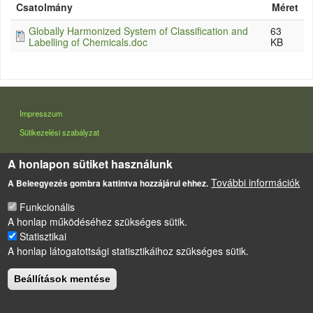
Csatolmány
Méret
Globally Harmonized System of Classification and
63
Labelling of Chemicals.doc
KB
LÁBLÉC
Impresszum
Sütikezelési szabályzat
Drupal
alapú webhely
A honlapon sütiket használunk
További információk
A Beleegyezés gombra kattintva hozzájárul ehhez.
Funkcionális
A honlap működéséhez szükséges sütik.
Statisztikai
A honlap látogatottsági statisztikáihoz szükséges sütik.
Beállítások mentése