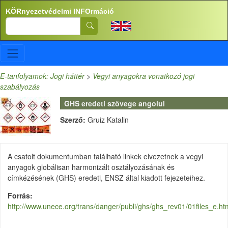
Ugrás a tartalomra
KÖRnyezetvédelmi INFOrmáció
Search
E-tanfolyamok: Jogi háttér
>
Vegyi anyagokra vonatkozó jogi
szabályozás
GHS eredeti szövege angolul
Szerző:
Gruiz Katalin
A csatolt dokumentumban található linkek elvezetnek a vegyi
anyagok globálisan harmonizált osztályozásának és
címkézésének (GHS) eredeti, ENSZ által kiadott fejezeteihez.
Forrás
http://www.unece.org/trans/danger/publi/ghs/ghs_rev01/01files_e.ht