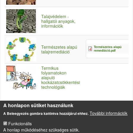
Talajvédelem -
hallgatói anyagok,
információk
Természetes alapú
Természetes alapú
remediáció.pdf
talajremediáció
Termikus
folyamatokon
alapuló
kockázatcsökkentési
technológiák
A honlapon sütiket használunk
További információk
A Beleegyezés gombra kattintva hozzájárul ehhez.
Funkcionális
LÁBLÉC
Impresszum
A honlap működéséhez szükséges sütik.