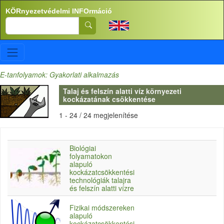
Ugrás a tartalomra
KÖRnyezetvédelmi INFOrmáció
Search
E-tanfolyamok: Gyakorlati alkalmazás
Talaj és felszín alatti víz környezeti
kockázatának csökkentése
1 - 24 / 24 megjelenítése
Biológiai
folyamatokon
alapuló
kockázatcsökkentési
technológiák talajra
és felszín alatti vízre
Fizikai módszereken
alapuló
kockázatcsökkentési