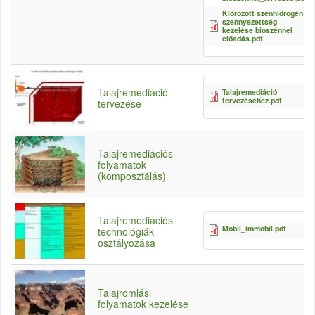
Klórozott szénhidrogén
szennyezettség
kezelése bioszénnel
előadás.pdf
Talajremediáció
Talajremediáció
tervezéséhez.pdf
tervezése
Talajremediációs
folyamatok
(komposztálás)
Talajremediációs
Mobil_immobil.pdf
94
technológiák
osztályozása
Talajromlási
folyamatok kezelése