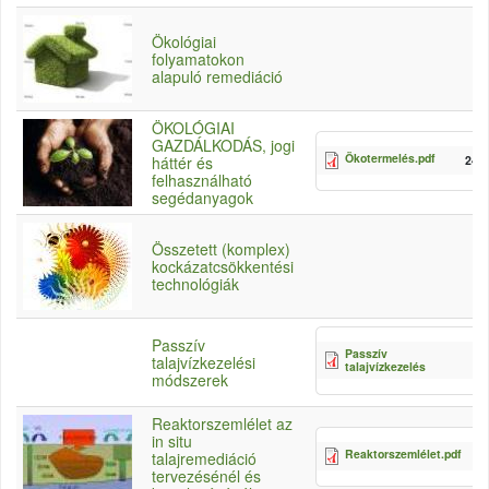
Ökológiai
folyamatokon
alapuló remediáció
ÖKOLÓGIAI
GAZDÁLKODÁS, jogi
Ökotermelés.pdf
241
háttér és
felhasználható
segédanyagok
Összetett (komplex)
kockázatcsökkentési
technológiák
Passzív
Passzív
7
talajvízkezelési
talajvízkezelés
módszerek
Reaktorszemlélet az
in situ
Reaktorszemlélet.pdf
2
talajremediáció
tervezésénél és