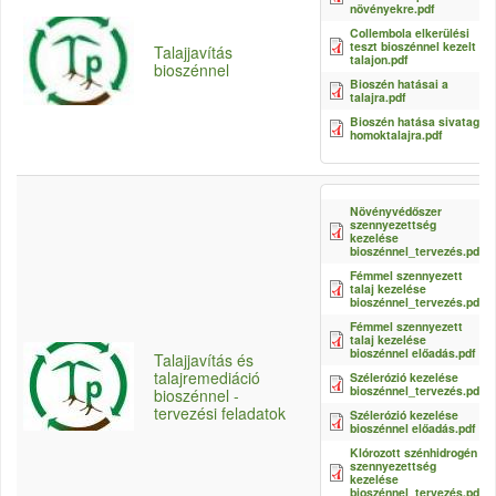
növényekre.pdf
Collembola elkerülési
teszt bioszénnel kezelt
Talajjavítás
talajon.pdf
bioszénnel
Bioszén hatásai a
talajra.pdf
Bioszén hatása sivatagi
homoktalajra.pdf
Növényvédőszer
szennyezettség
kezelése
bioszénnel_tervezés.pdf
Fémmel szennyezett
talaj kezelése
bioszénnel_tervezés.pdf
Fémmel szennyezett
talaj kezelése
bioszénnel előadás.pdf
Talajjavítás és
talajremediáció
Szélerózió kezelése
bioszénnel_tervezés.pdf
bioszénnel -
tervezési feladatok
Szélerózió kezelése
bioszénnel előadás.pdf
Klórozott szénhidrogén
szennyezettség
kezelése
bioszénnel_tervezés.pdf