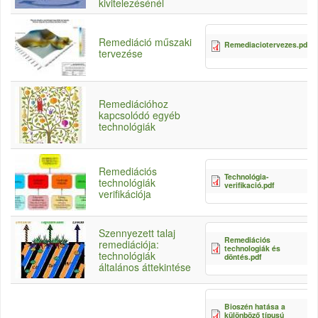
kivitelezésénél
Remediáció műszaki
Remediaciotervezes.pdf
tervezése
Remediációhoz
kapcsolódó egyéb
technológiák
Remediációs
Technológia-
3
technológiák
verifikació.pdf
verifikációja
Szennyezett talaj
Remediációs
remediációja:
technologiák és
technológiák
döntés.pdf
általános áttekintése
Bioszén hatása a
különböző típusú