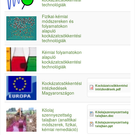
technológiák
Fizikai-kémiai
módszereken és
folyamatokon
alapuló
kockázatcsökkentési
technológiák
Kémiai folyamatokon
alapuló
kockázatcsökkentési
technológiák
Kockázatcsökkentési
Kockázatcsökkentési
intézkedések
intézkedések.pdf
Magyarországon
Kőolaj
Kőolajszennyezettség
szennyezettség
talajban.doc
talajban (analitikai
Kőolajszennyezettség
módszerek, fizikai,
talajban.ppt
kémiai remediáció)