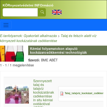
Ugrás a tartalomra
KÖRnyezetvédelmi INFOrmáció
Search
E-tanfolyamok: Gyakorlati alkalmazás
>
Talaj és felszín alatti víz
környezeti kockázatának csökkentése
Kémiai folyamatokon alapuló
kockázatcsökkentési technológiák
Szerző:
BME ABÉT
1 - 1 / 1 megjelenítése
Szennyezett
talaj és
talajvíz
kockázatának
Talaj_talajvíz_kockázat_csökkenté
csökkentése
in situ kémiai
oxidációval