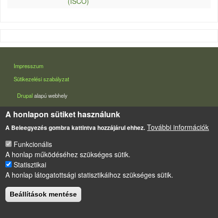
(ISCO)
LÁBLÉC
Impresszum
Sütikezelési szabályzat
Drupal
alapú webhely
A honlapon sütiket használunk
További információk
A Beleegyezés gombra kattintva hozzájárul ehhez.
Funkcionális
A honlap működéséhez szükséges sütik.
Statisztikai
A honlap látogatottsági statisztikáihoz szükséges sütik.
Beállítások mentése