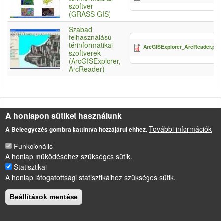
szoftver
(GRASS GIS)
Szabad
felhasználású
térinformatikai
ArcGISExplorer_ArcReader.pdf
szoftverek
(ArcGISExplorer,
ArcReader)
A honlapon sütiket használunk
További információk
A Beleegyezés gombra kattintva hozzájárul ehhez.
LÁBLÉC
Impresszum
Funkcionális
Sütikezelési szabályzat
A honlap működéséhez szükséges sütik.
Drupal
alapú webhely
Statisztikai
A honlap látogatottsági statisztikáihoz szükséges sütik.
Beállítások mentése