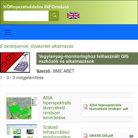
Ugrás a tartalomra
KÖRnyezetvédelmi INFOrmáció
Search
E-tanfolyamok: Gyakorlati alkalmazás
Vegyianyag-monitoringhoz felhasznált GIS
eszközök és alkalmazások
Szerző:
BME ABÉT
1 - 3 / 3 megjelenítése
AISA
hiperspektrális
AISA hiperspektrális
távérzékelő
távérzékelő rendszer .pdf
rendszer
ismertetése
Szabad
felhasználású
GRASS GIS.pdf
509.
térinformatikai