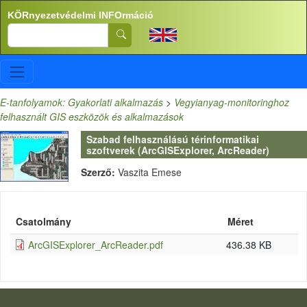
Ugrás a tartalomra
KÖRnyezetvédelmi INFOrmáció
Search
E-tanfolyamok: Gyakorlati alkalmazás
>
Vegyianyag-monitoringhoz
felhasznált GIS eszközök és alkalmazások
Szabad felhasználású térinformatikai
szoftverek (ArcGISExplorer, ArcReader)
Szerző:
Vaszita Emese
Csatolmány
Méret
ArcGISExplorer_ArcReader.pdf
436.38 KB