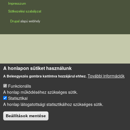
LÁBLÉC
Impresszum
Sütikezelési szabályzat
Drupal
alapú webhely
A honlapon sütiket használunk
További információk
A Beleegyezés gombra kattintva hozzájárul ehhez.
Funkcionális
A honlap működéséhez szükséges sütik.
Statisztikai
A honlap látogatottsági statisztikáihoz szükséges sütik.
Beállítások mentése