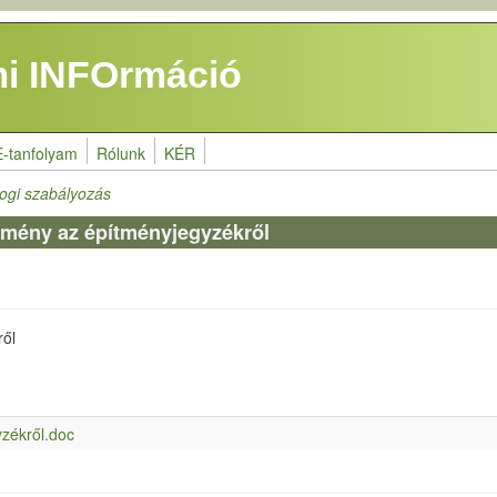
i INFOrmáció
E-tanfolyam
Rólunk
KÉR
jogi szabályozás
emény az építményjegyzékről
ről
zékről.doc