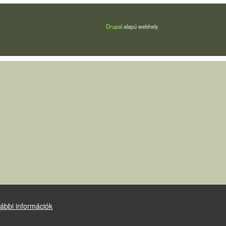
Drupal
alapú webhely
ábbi információk