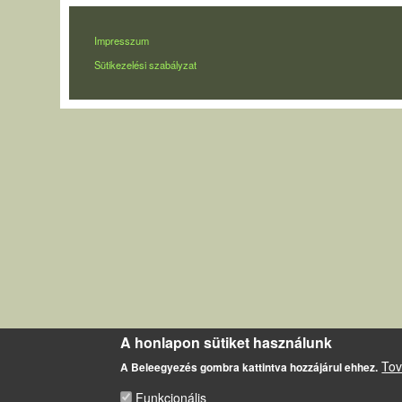
LÁBLÉC
Impresszum
Sütikezelési szabályzat
A honlapon sütiket használunk
Tov
A Beleegyezés gombra kattintva hozzájárul ehhez.
Funkcionális