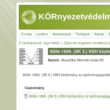
Ugrás a tartalomra
KÖRnyezetvédelm
Címlap
Lexikon
Adatbázisok
Térképek
Képtár
E-tanfolyamok: Jogi háttér
>
Zajra és rezgésre vonatkozó 
9006-1999. (SK 5.) KSH közl
Szerző:
Akusztika Mérnöki Iroda Kft.
9006-1999. (SK 5.) KSH közlemény az építményjegyzék
Csatolmány
9006-1999. (SK 5.) KSH közlemény az építményjegy