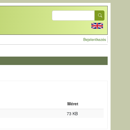
Search
User account 
Bejelentkezés
Méret
73 KB