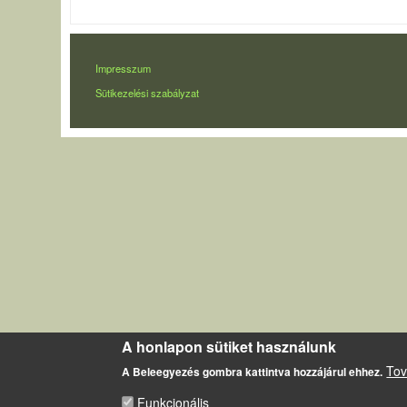
LÁBLÉC
Impresszum
Sütikezelési szabályzat
A honlapon sütiket használunk
Tov
A Beleegyezés gombra kattintva hozzájárul ehhez.
Funkcionális