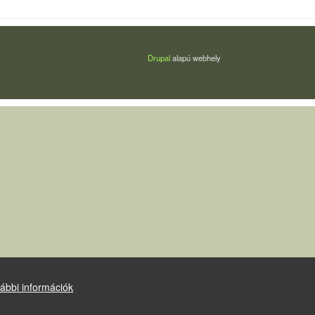
Drupal
alapú webhely
ábbi információk