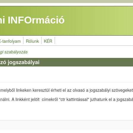
i INFOrmáció
E-tanfolyam
Rólunk
KÉR
gi szabályozás
zó jogszabályai
 melyből linkeken keresztül érheti el az olvasó a jogszabályi szövegeket
álni. A linkként jelölt címekről "ctr kattintással" juthatunk el a jogsza