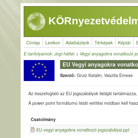
Ugrás a tartalomra
KÖRnyezetvédelm
Címlap
Lexikon
Adatbázisok
Térképek
Képtár
E-tanfolyamok: Jogi háttér
>
Vegyi anyagokra vonatkozó jo
EU Vegyi anyagokra vonatko
Szerző:
Gruiz Katalin, Vaszita Emese
Az összefoglaló az EU jogszabályok listáját tartalmazza,
A power point formátumú listát vetítési módban kell haszn
Csatolmány
EU vegyi anyagokra vonatkozó jogszabályai.ppt