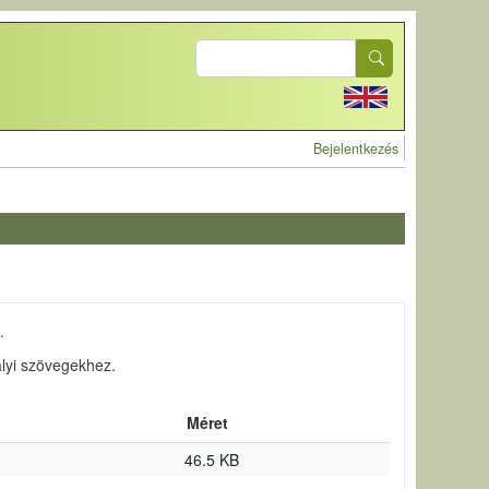
Search
User account 
Bejelentkezés
.
bályi szövegekhez.
Méret
46.5 KB