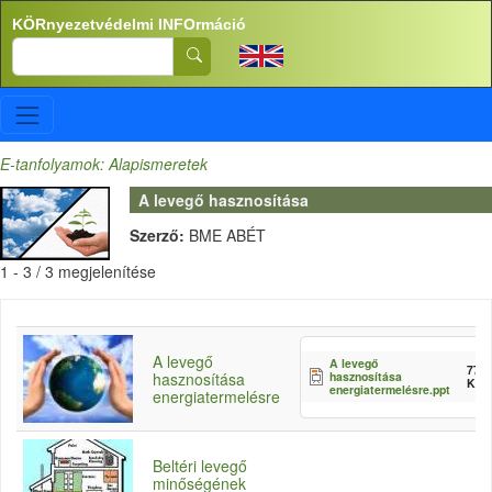
Ugrás a tartalomra
KÖRnyezetvédelmi INFOrmáció
Search
E-tanfolyamok: Alapismeretek
A levegő hasznosítása
Szerző:
BME ABÉT
1 - 3 / 3 megjelenítése
A levegő
A levegő
777
hasznosítása
hasznosítása
KB
energiatermelésre.ppt
energiatermelésre
Beltéri levegő
minőségének