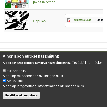
javítása otthon
Repulőterek.pdf
2.52 MB
Repülés
A honlapon sütiket használunk
LÁBLÉC
Impresszum
További információk
A Beleegyezés gombra kattintva hozzájárul ehhez.
Sütikezelési szabályzat
Funkcionális
Drupal
alapú webhely
A honlap működéséhez szükséges sütik.
Statisztikai
A honlap látogatottsági statisztikáihoz szükséges sütik.
Beállítások mentése